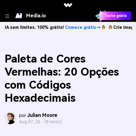
Media.io
Teste grátis
 limites. 100% grátis!
Comece grátis→
Crie imagens com 
Paleta de Cores
Vermelhas: 20 Opções
com Códigos
Hexadecimais
Julian Moore
por
Aug 07, 26 ·
18 min(s)