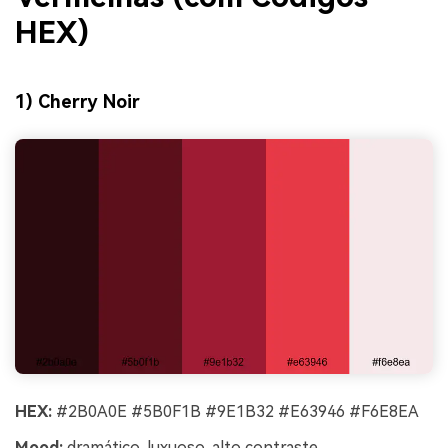
HEX)
1) Cherry Noir
HEX:
#2B0A0E #5B0F1B #9E1B32 #E63946 #F6E8EA
Mood:
dramático, luxuoso, alto contraste