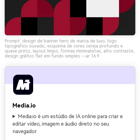
Prompt: design de banner hero de marca de luxo, logo
tipográfico ousado, esquema de cores cereja profundo e
quase preto, layout limpo, formas minimalistas, alto contraste,
design gráfico flat em fundo simples --ar 16:9
Media.io
Media.io é um estúdio de IA online para criar e
editar vídeo, imagem e áudio direto no seu
navegador.