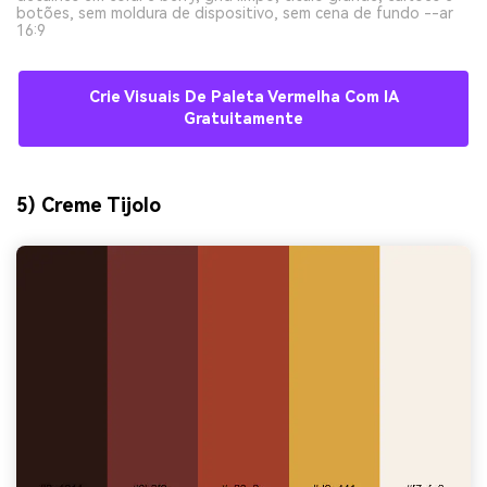
botões, sem moldura de dispositivo, sem cena de fundo --ar
16:9
Crie Visuais De Paleta Vermelha Com IA
Gratuitamente
5) Creme Tijolo