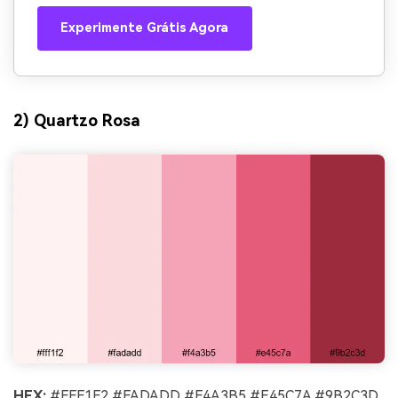
Experimente Grátis Agora
2) Quartzo Rosa
HEX:
#FFF1F2 #FADADD #F4A3B5 #E45C7A #9B2C3D