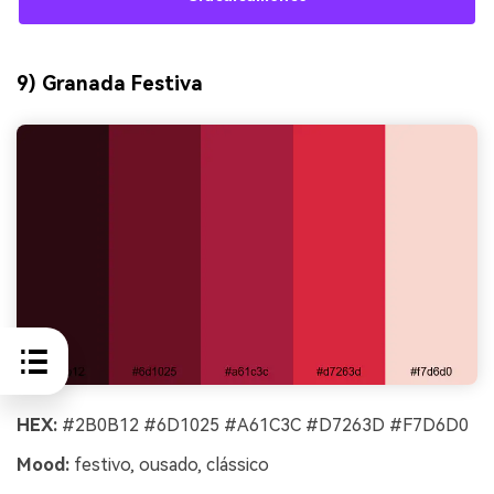
9) Granada Festiva
HEX:
#2B0B12 #6D1025 #A61C3C #D7263D #F7D6D0
Mood:
festivo, ousado, clássico