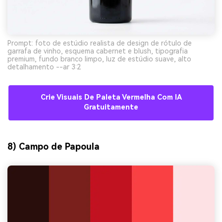
Prompt: foto de estúdio realista de design de rótulo de
garrafa de vinho, esquema cabernet e blush, tipografia
premium, fundo branco limpo, luz de estúdio suave, alto
detalhamento --ar 3:2
Crie Visuais De Paleta Vermelha Com IA
Gratuitamente
8) Campo de Papoula