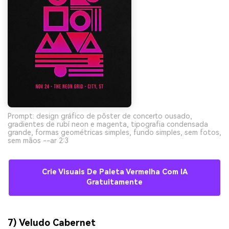
Prompt: design gráfico de pôster de concerto ousado,
gradientes de rubí neon e magenta, tipografia condensada
grande, formas geométricas simples, fundo simples, sem fotos,
sem mãos --ar 2:3
Crie Visuais De Paleta Vermelha Com IA
Gratuitamente
7) Veludo Cabernet