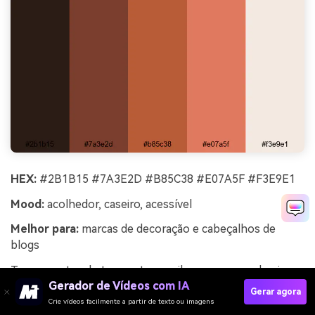
HEX:
#2B1B15 #7A3E2D #B85C38 #E07A5F #F3E9E1
Mood:
acolhedor, caseiro, acessível
Melhor para:
marcas de decoração e cabeçalhos de
blogs
Tons quentes de terracota e argila evocam uma lareira
Gerador de Vídeos com IA
aconchegante, cerâmicas feitas à mão e domingos
Gerar agora
tranquilos. Essa combinação funciona para marcas de
Crie vídeos facilmente a partir de texto ou imagens