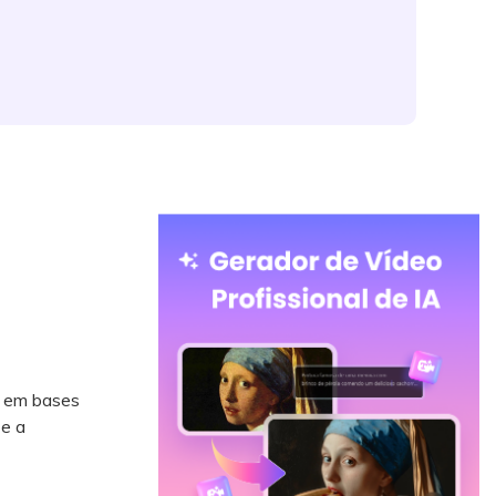
n em bases
 e a