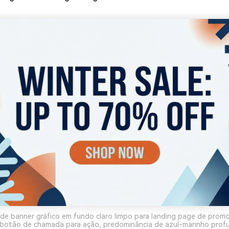
de banner gráfico em fundo claro limpo para landing page de promo
e botão de chamada para ação, predominância de azul-marinho prof