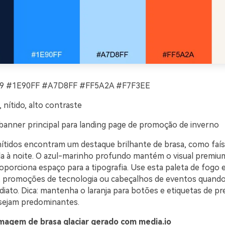
 #1E90FF #A7D8FF #FF5A2A #F7F3EE
 nítido, alto contraste
banner principal para landing page de promoção de inverno
 nítidos encontram um destaque brilhante de brasa, como faí
a à noite. O azul-marinho profundo mantém o visual premi
oporciona espaço para a tipografia. Use esta paleta de fogo 
, promoções de tecnologia ou cabeçalhos de eventos quando
iato. Dica: mantenha o laranja para botões e etiquetas de pr
 sejam predominantes.
magem de brasa glaciar gerado com media.io