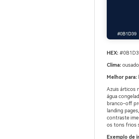
HEX:
#0B1D39
Clima:
ousado,
Melhor para:
Azuis árticos
água congelad
branco-off pr
landing pages
contraste imed
os tons frios
Exemplo de i