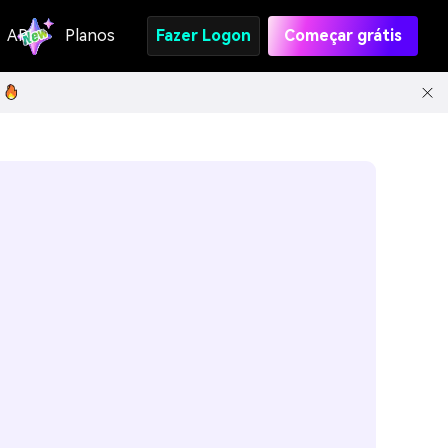
API
Planos
Fazer Logon
Começar grátis