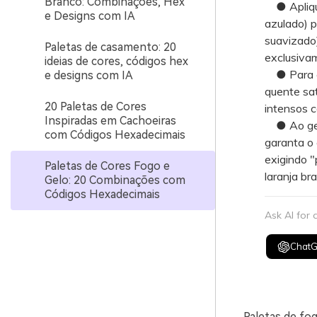
Branco: Combinações, Hex
● Aplique
e Designs com IA
azulado) 
suavizado)
Paletas de casamento: 20
exclusiva
ideias de cores, códigos hex
● Para ev
e designs com IA
quente sat
20 Paletas de Cores
intensos c
Inspiradas em Cachoeiras
● Ao gera
com Códigos Hexadecimais
garanta o 
exigindo 
Paletas de Cores Fogo e
laranja bra
Gelo: 20 Combinações com
Códigos Hexadecimais
Ask AI for
Chat
Paletas de fog