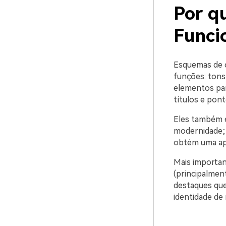
Por q
Funci
Esquemas de c
funções: tons
elementos par
títulos e pon
Eles também e
modernidade; 
obtém uma apa
Mais important
(principalmen
destaques que
identidade de 