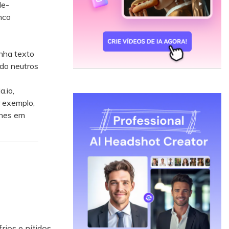
de-
nco
nha texto
ndo neutros
.io,
r exemplo,
lhes em
rios e nítidos