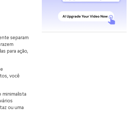
mente separam
trazem
as para ação,
 e
tos, você
o minimalista
vários
rtaz ou uma