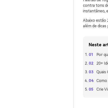
contra tons de
instantâneo, e
Abaixo estão 
além de dicas 
Neste ar
Por qu
20+ Id
Quais
Como U
Crie V