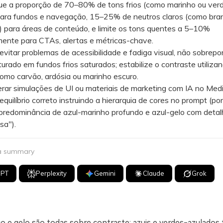
 a proporção de 70–80% de tons frios (como marinho ou ver
para fundos e navegação, 15–25% de neutros claros (como bra
 para áreas de conteúdo, e limite os tons quentes a 5–10%
mente para CTAs, alertas e métricas-chave.
itar problemas de acessibilidade e fadiga visual, não sobrepo
urado em fundos frios saturados; estabilize o contraste utiliza
omo carvão, ardósia ou marinho escuro.
r simulações de UI ou materiais de marketing com IA no Media
equilíbrio correto instruindo a hierarquia de cores no prompt (po
"predominância de azul-marinho profundo e azul-gelo com deta
sa").
 a summary
GPT
Perplexity
Gemini
Claude
Grok
o e gelo são todas sobre contraste: azuis e verdes-azulados f