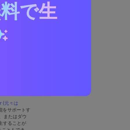
無料で生
ケーションの
ラウザを開いて
ステップ３までで作
] ボタンをクリ
られます。以上
なります。
用して
ter (元々は
能をサポートす
、またはダウ
再生することが
プすることもでき、