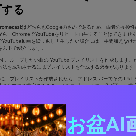
プする
romecast
はどちらもGoogleのものであるため、両者の互換
ら、ChromeでYouTubeをリピート再生することはできませ
ast でYouTube動画を繰り返し再生したい場合には一手間加えな
を以下で紹介します。
 まず、ループしたい曲の YouTube プレイリストを作成します
方法を成功させるにはプレイリストを作成する必要があります
 次に、プレイリストが作成されたら、アドレス バーでその URL 
」の後に存在する数字の組み合わせをコピーします。必ず正しい数
してください。
 次に、プレイリスト URL を変更してループするようにする必
リスト URL の末尾に &autoplay=1&controls=0&loop
お盆AI
って、元の URL が https://www.youtube.com/playlist
F0C78739B09958 の場合、新しく変更された URL は
outube.com/playlist?