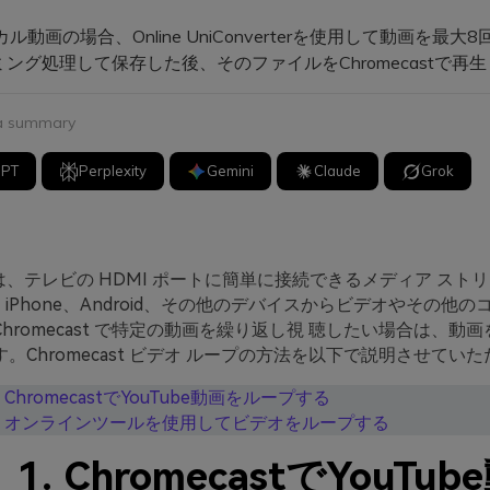
ル動画の場合、Online UniConverterを使用して動画を最大
ング処理して保存した後、そのファイルをChromecastで再
 a summary
GPT
Perplexity
Gemini
Claude
Grok
st は、テレビの HDMI ポートに簡単に接続できるメディア スト
d、iPhone、Android、その他のデバイスからビデオやその他
hromecast で特定の動画を繰り返し視 聴したい場合は、動
。Chromecast ビデオ ループの方法を以下で説明させてい
. ChromecastでYouTube動画をループする
2. オンラインツールを使用してビデオをループする
1. ChromecastでYouTu