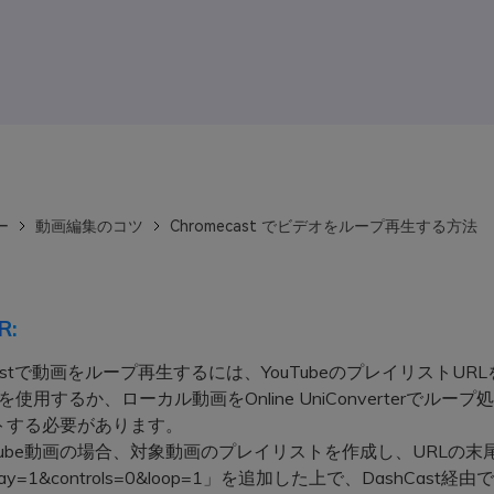
ー
動画編集のコツ
Chromecast でビデオをループ再生する方法
R:
ecastで動画をループ再生するには、YouTubeのプレイリストUR
stを使用するか、ローカル動画をOnline UniConverterでルー
トする必要があります。
Tube動画の場合、対象動画のプレイリストを作成し、URLの末
play=1&controls=0&loop=1」を追加した上で、DashCast経