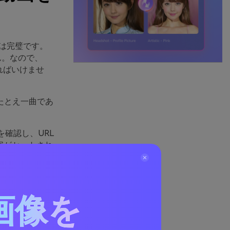
性は完璧です。
ん。なので、
ければいけませ
。たとえ一曲であ
。
を確認し、URL
字がセットされ
要があります。そ
=1 を追加する必
画像を
?