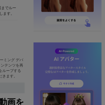
8回までルー
生します。
リーミング デバ
のコンテンツを再
画をループする
ただきます。
be動画を