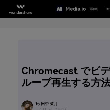
Media.io
動画
画
Chromecast で
ループ再生する方
田中 菜月
by
Jun 11, 26 ·
2 min(s)