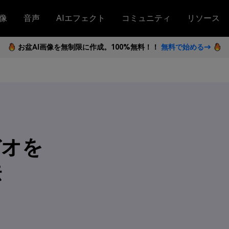
像
音声
AIエフェクト
コミュニティ
リソース
お盆AI画像を無制限に作成。100%無料！！
無料で始める→
ビデオを
法