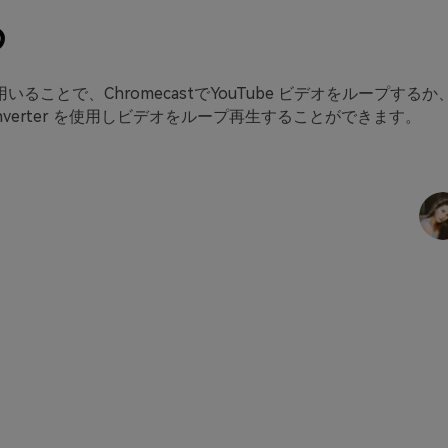
め
いることで、ChromecastでYouTube ビデオをループする
niConverter を使用しビデオをループ再生することができます。