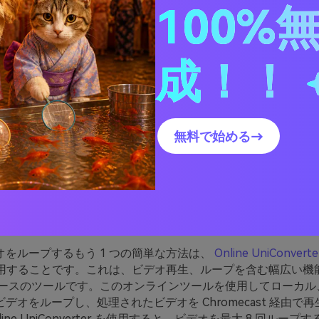
C78739B09958&autoplay=1&controls=0&loop= になります。 1.
100%
 次に、カスタム オプションでビデオを再生できる Web アプリ
t を使用する必要があります。これを機能させるには、Chromeブ
成！！
//stestagg.github.io/dashcast/ を実行します。ここ に、
ube プレイリスト用に変更した URL を貼り付けます。
[強制表示] オプションをオンにして [はい] にします。次に [Go
デオを再生する Chromecast デバイスを選択するよう求め
無料で始める→
ことでYouTube プレイリストが繰り返し再生 されるように
 2. オンラインツールを使
オをループする
オをループするもう 1 つの簡単な方法は、
Online UniConver
用することです。これは、ビデオ再生、ループを含む幅広い機
ベースのツールです。このオンラインツールを使用してローカル
デオをループし、処理されたビデオを Chromecast 経由で
ine UniConverter を使用すると、ビデオを最大 8 回ルー