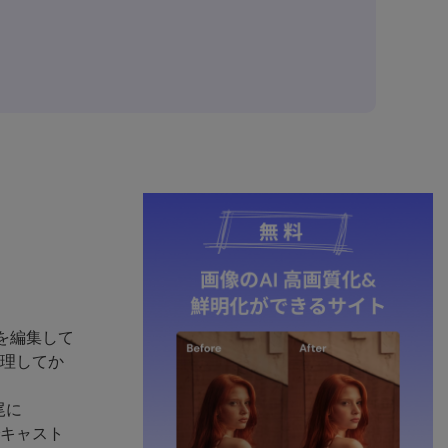
Lを編集して
プ処理してか
尾に
由でキャスト