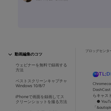
ブロッグセンタ
動画編集のコツ
ウェビナーを無料で録画する
方法
TL;D
ベストスクリーンキャプチャ
Chrom
Windows 10/8/7
DashCa
らキャス
iPhoneで画面を録画してス
● You
クリーンショットを撮る方法
「&auto