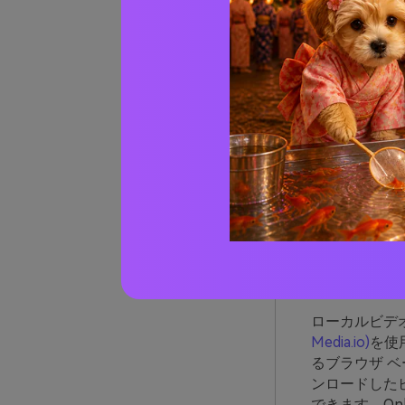
list=PL63F0
ステップ 4
:
DashCas
リンク https:
成したYouT
ステップ 5
: 
ックすると、ビ
の手順を用いる
パート
ビデ
ローカルビデ
Media.io)
を使
るブラウザ 
ンロードしたビ
できます。Onl