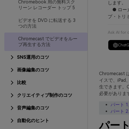
Chromebook 用の無料スク
します。
リーン レコーダー トップ 5
● ローカ
プ・トリミ
ビデオを DVD に転送する 3
つの方法
Ask AI for
Chromecast でビデオをルー
プ再生する方法
Chat
SNS運用のコツ
画像編集のコツ
Chromeca
イスで、iPa
比較
生できます。C
必要があります
クリエイティブ制作のコツ
パート 1
音声編集のコツ
パート 
自動化のヒント
パート 