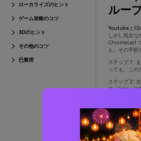
ローカライズのヒント
ルー
ゲーム攻略のコツ
Youtube
と
Ch
3Dのヒント
しかし残念なが
Chromec
その他のコツ
ん。その手順
已禁用
ステップ 1
:
っても、この
ステップ 2
:
の「list=
ているか確認
ステップ 3
:
のためには、プレイ
要があります。したが
list=PL63
https://www.y