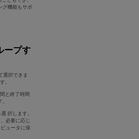
ング機能もサポ
をループす
て選択できま
ます。
時間と終了時間
す。
選 択します。
は、必要に応じ
ンピュータに保