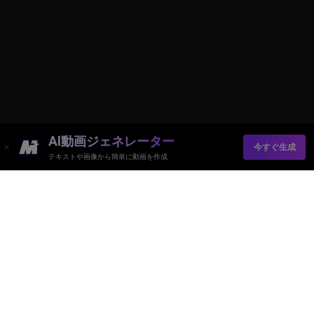
AI動画ジェネレーター
今すぐ生成
Remove Objects from Video & Photo
テキストや画像から簡単に動画を作成
AI動画ジェネレーター
AI画像ジェネレーター