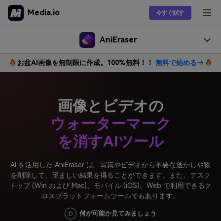
Media.io
今すぐ試す
AI動画生成
AniEraser
オンラインツール
お盆AI画像を無制限に作成。100%無料！！
無料で始める→
人気製品
機能
ソリューション
動画ツール
人気機能
関連知識
関連知識
画像・写真からスタンプを消す
オーディオツール
画像とビデオの
ソーシャルメディア
消す方法
画像ツール
人気
ダウンロード
画像・写真から人物を消す
ショップ
ウォーターマーク
デザイン
コツ
もっと見る >
オンラインで写真から影を除去する方法
画像・写真から文字を消す
パソコン版製品
教育
を消すAIツール
今すぐご購入
サポート
写真からステッカーを削除する方法
もっと見る >
AniEraser for Windows
チュートリアルをもっと見る >
AI を活用した AniEraser は、写真やビデオから不要な透かしや物
動画から文字を消す
Snapchatからフィルターとステッカーを削除する方法
を削除して、望ましい結果を得ることができます。また、デスク
AniEraser for Mac
トップ (Win および Mac)、モバイル (iOS)、Web で利用できるク
Instagramウォーターマーク消す
最高のツール
ロスプラットフォームツールでもあります。
オンラインツール
動画のウォーターマーク（透かし）を消す
何が可能か見てみましょう
写真から絵文字を削除する方法