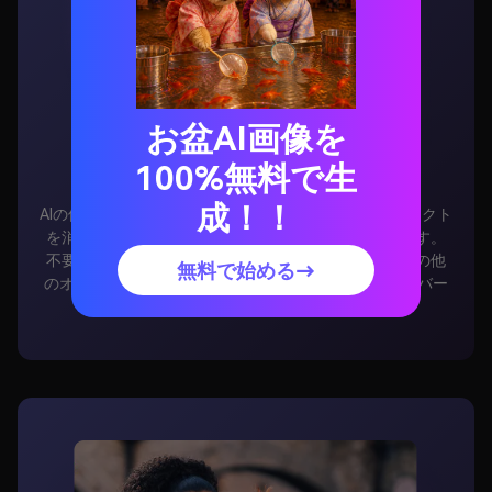
お盆AI画像を
AI の活用
100%無料で生
AIの使用により、画像と動画から望ましくないオブジェクト
成！！
を消去するための信じられないほどのツールになります。
不要なテキスト、ウォーターマーク、画像、またはその他
無料で始める→
のオーバーレイを削除します。AniEraserは数秒でオーバー
レイのない新しいファイルさえ作成できます。