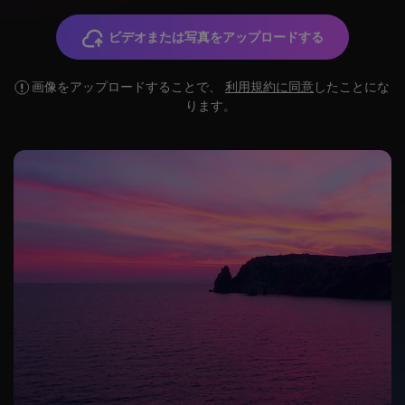
AniEraser Online
TikTokウォーターマーク除去無料ツール
ビデオまたは写真をアップロードする
モバイル App
画像からテキストを削除する方法
画像をアップロードすることで、
利用規約に同意
したことにな
AniEraser for iOS
ります。
もっと見る
AniEraser for Android
NEW
ダウンロードセンター