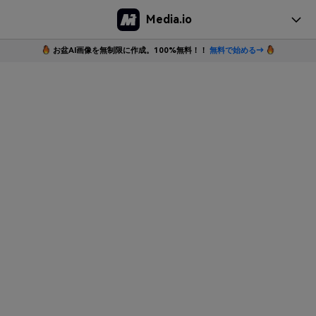
Media.io
お盆AI画像を無制限に作成。100%無料！！
無料で始める→
オンラインツール
変換
デスクトップツール
編集
多機能の動画処理ソフト
サポート
圧縮
価格
ガイド
対応形式
ログイン
サインアップ
FAQ
もっと見る>>