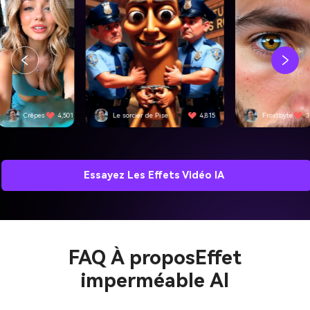
 sorcier de Pise
4,815
Frostbyte
3,092
SwiftEdge
Essayez Les Effets Vidéo IA
FAQ À propos
Effet
imperméable AI