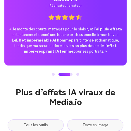
Responsable des réseaux sociaux
« Je gère les réseaux sociaux d’une marque de mode, et l’
ai filtre
imperméable
est parfait pour créer des contenus viraux.
Notre
Effet imperméable AI Douyin
vidéo a obtenu des milliers
de vues en une nuit. C’est l’outil le plus simple pour pros et
débutants. »
Plus d’effets IA viraux de
Media.io
Tous les outils
Texte en image