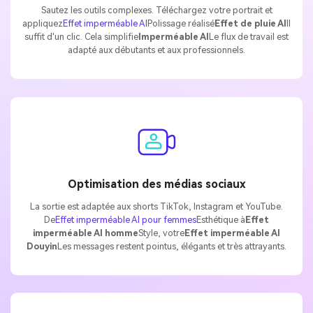
Sautez les outils complexes. Téléchargez votre portrait et
appliquez
Effet imperméable AI
Polissage réalisé
Effet de pluie AI
Il
suffit d'un clic. Cela simplifie
Imperméable AI
Le flux de travail est
adapté aux débutants et aux professionnels.
Optimisation des médias sociaux
La sortie est adaptée aux shorts TikTok, Instagram et YouTube.
De
Effet imperméable AI pour femmes
Esthétique à
Effet
imperméable AI homme
Style, votre
Effet imperméable AI
Douyin
Les messages restent pointus, élégants et très attrayants.