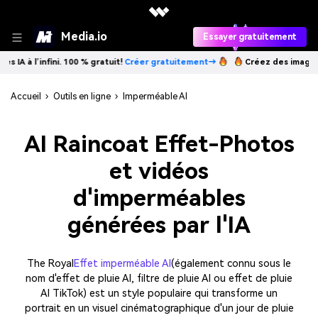
Media.io
Essayer gratuitement
 100 % gratuit!
Créer gratuitement→
Créez des images IA à l’infini. 10
Accueil
›
Outils en ligne
›
Imperméable AI
AI Raincoat Effet-Photos
et vidéos
d'imperméables
générées par l'IA
The Royal
Effet imperméable AI
(également connu sous le
nom d'effet de pluie AI, filtre de pluie AI ou effet de pluie
AI TikTok) est un style populaire qui transforme un
portrait en un visuel cinématographique d'un jour de pluie