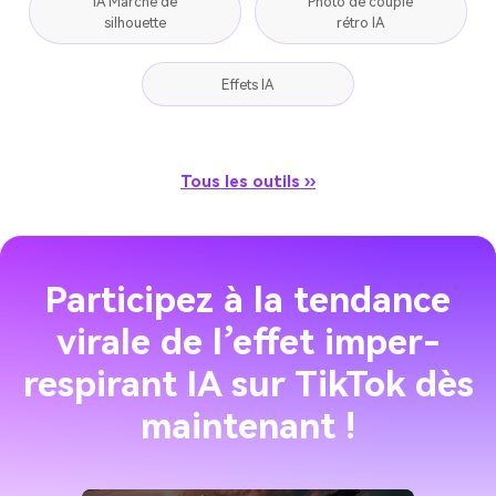
IA Marche de
Photo de couple
silhouette
rétro IA
Effets IA
Tous les outils ››
Participez à la tendance
virale de l’effet imper-
respirant IA sur TikTok dès
maintenant !