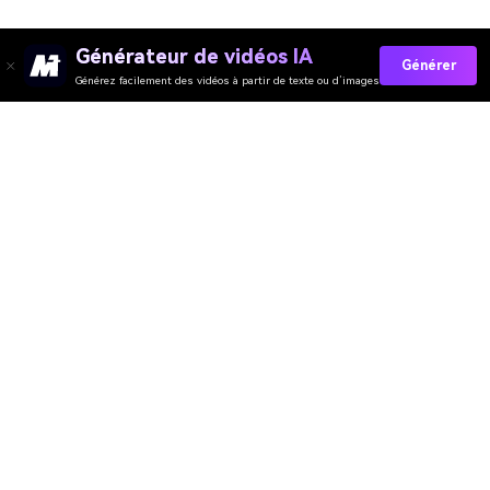
Générateur de vidéos IA
Générer
Générez facilement des vidéos à partir de texte ou d’images
Collez Vos Invites Maintenant →
Évaluation de Qualité des Outils En Ligne
Media.io :
4.7 (162,357 Votes)
Générateur de Vidéo
Générateur d’Images
Générateur de Musique