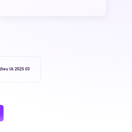
5
ieu IA 2025 03
 images IA
. 100 %