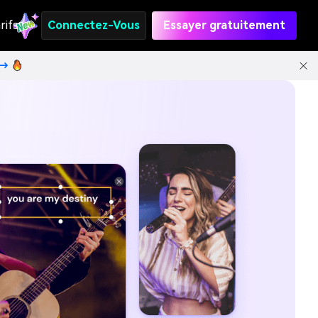
rifs
Connectez-Vous
Essayer gratuitement
t→