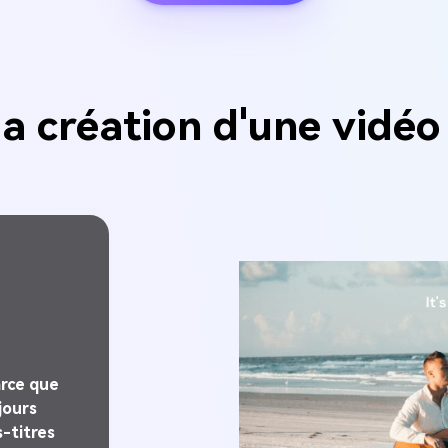
a création d'une vidéo 
tenu
de
musique.
artager,
déal de
tiliser