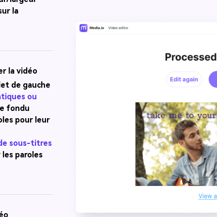
ur la
r la vidéo
let de gauche
atiques ou
de fondu
oles pour leur
de sous-titres
 les paroles
déo