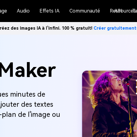
age
Audio
Effets IA
Communauté
Ressources
API
Ta
réez des images IA à l’infini. 100 % gratuit!
Créer gratuitemen
 Maker
ues minutes de
Ajouter des textes
re-plan de l'image ou