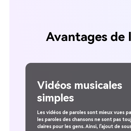
Avantages de l
s
Promouvoir le con
Les vidéos de paroles vous permettent 
toucher un public plus large avec votre 
es parce que
Les vidéos sont généralement faciles à p
s toujours
ce qui fait de la vidéo lyrique un moyen i
e sous-titres
promouvoir votre musique. Vous pouvez u