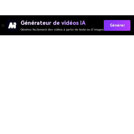
Générateur de vidéos IA
Générer
Générez facilement des vidéos à partir de texte ou d’images
Collez Vos Invites Maintenant →
Évaluation de Qualité des Outils En Ligne
Media.io :
4.7 (162,357 Votes)
Générateur de Vidéo
Générateur d’Images