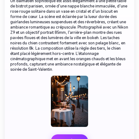
Un dalmatien sophistiqué est assis élégamment à une petite table
de bistrot parisien, ornée d’une nappe blanche immaculée, d’une
rose rouge solitaire dans un vase en cristal et d’un biscuit en
forme de cœur. La scène est éclairée par la lueur dorée des
guirlandes lumineuses suspendues et des réverbères, créant une
ambiance romantique au crépuscule. Photographié avec un Nikon
Z9 et un objectif portrait 85mm, l’arrière-plan montre des rues
pavées floues et des lumières de la ville en bokeh. Les taches
noires du chien contrastent fortement avec son pelage blanc, en
résolution 8k. La composition utilise la règle des tiers, le chien
étant placé légèrement hors-centre. L’étalonnage
cinématographique met en avant les oranges chauds et les bleus
profonds, capturant une ambiance nostalgique et élégante de
soirée de Saint-Valentin.