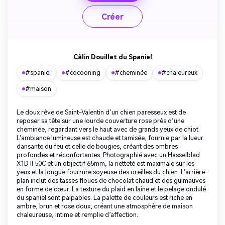
Créer
Câlin Douillet du Spaniel
#spaniel
#cocooning
#cheminée
#chaleureux
#maison
Le doux rêve de Saint-Valentin d’un chien paresseux est de
reposer sa tête sur une lourde couverture rose près d’une
cheminée, regardant vers le haut avec de grands yeux de chiot.
L’ambiance lumineuse est chaude et tamisée, fournie par la lueur
dansante du feu et celle de bougies, créant des ombres
profondes et réconfortantes. Photographié avec un Hasselblad
X1D II 50C et un objectif 65mm, la netteté est maximale sur les
yeux et la longue fourrure soyeuse des oreilles du chien. L’arrière-
plan inclut des tasses floues de chocolat chaud et des guimauves
en forme de cœur. La texture du plaid en laine et le pelage ondulé
du spaniel sont palpables. La palette de couleurs est riche en
ambre, brun et rose doux, créant une atmosphère de maison
chaleureuse, intime et remplie d’affection.