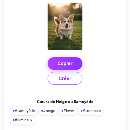
Copier
Créer
Cœurs de Neige du Samoyède
#samoyède
#neige
#hiver
#contraste
#lumineux