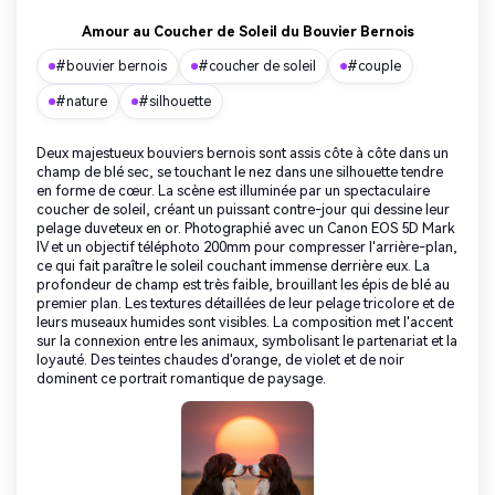
Amour au Coucher de Soleil du Bouvier Bernois
#bouvier bernois
#coucher de soleil
#couple
#nature
#silhouette
Deux majestueux bouviers bernois sont assis côte à côte dans un
champ de blé sec, se touchant le nez dans une silhouette tendre
en forme de cœur. La scène est illuminée par un spectaculaire
coucher de soleil, créant un puissant contre-jour qui dessine leur
pelage duveteux en or. Photographié avec un Canon EOS 5D Mark
IV et un objectif téléphoto 200mm pour compresser l'arrière-plan,
ce qui fait paraître le soleil couchant immense derrière eux. La
profondeur de champ est très faible, brouillant les épis de blé au
premier plan. Les textures détaillées de leur pelage tricolore et de
leurs museaux humides sont visibles. La composition met l'accent
sur la connexion entre les animaux, symbolisant le partenariat et la
loyauté. Des teintes chaudes d'orange, de violet et de noir
dominent ce portrait romantique de paysage.