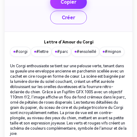
Copier
Créer
Lettre d’Amour du Corgi
#corgi
#lettre
#parc
#ensoleillé
#mignon
Un Corgi enthousiaste se tient sur une pelouse verte, tenant dans
sa gueule une enveloppe ancienne en parchemin scellée avec un
cachet en cire rouge en forme de cœur. La scène est baignée par
la lumière dorée du soleil couchant, créant un effet auréole
éblouissant sur les oreilles duveteuses et la fourrure rétro-
éclairée du chien. Grâce à un Fujifilm GFX 100S avec un objectif
110mm f/2, l’image affiche un flou de fond crémeux dans le parc,
orné de pétales de roses dispersés. Les textures détaillées du
grain du papier, du sceau de cire et du pelage tricolore du Corgi
sont incroyablement nettes. La prise de vue est en contre-
plongée, au niveau des yeux du chien, mettant en avant sa petite
taille et son expression joyeuse. Les verts et rouges vifs créent un
schéma de couleurs complémentaire, symbole de l’amour et de la
joie.