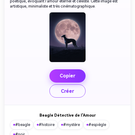
poétique, évoquant l'amour éternel et céleste. Cette image est
artistique, minimaliste et très cinématographique.
Copier
Créer
Beagle Détective de l'Amour
#beagle
#histoire
#mystère
#espiègle
#noir