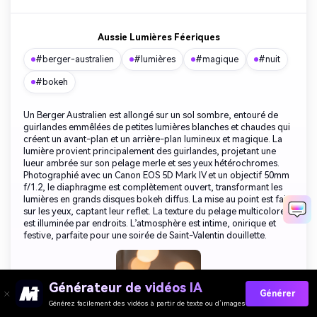
Aussie Lumières Féeriques
#berger-australien
#lumières
#magique
#nuit
#bokeh
Un Berger Australien est allongé sur un sol sombre, entouré de
guirlandes emmêlées de petites lumières blanches et chaudes qui
créent un avant-plan et un arrière-plan lumineux et magique. La
lumière provient principalement des guirlandes, projetant une
lueur ambrée sur son pelage merle et ses yeux hétérochromes.
Photographié avec un Canon EOS 5D Mark IV et un objectif 50mm
f/1.2, le diaphragme est complètement ouvert, transformant les
lumières en grands disques bokeh diffus. La mise au point est faite
sur les yeux, captant leur reflet. La texture du pelage multicolore
est illuminée par endroits. L’atmosphère est intime, onirique et
festive, parfaite pour une soirée de Saint-Valentin douillette.
Générateur de vidéos IA
Générer
Générez facilement des vidéos à partir de texte ou d’images