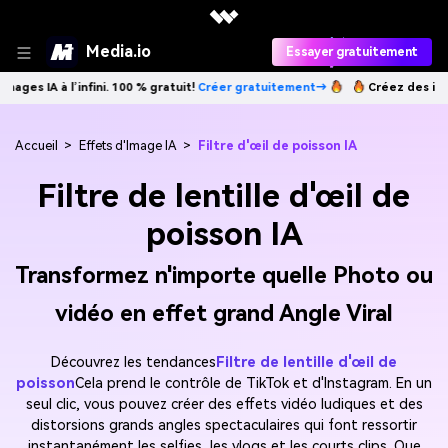
Media.io
Essayer gratuitement
infini. 100 % gratuit!
Créer gratuitement→
Créez des images IA à l’infi
Accueil
>
Effets d'Image IA
>
Filtre d'œil de poisson IA
Filtre de lentille d'œil de
poisson IA
Transformez n'importe quelle Photo ou
vidéo en effet grand Angle Viral
Découvrez les tendances
Filtre de lentille d'œil de
poisson
Cela prend le contrôle de TikTok et d'Instagram. En un
seul clic, vous pouvez créer des effets vidéo ludiques et des
distorsions grands angles spectaculaires qui font ressortir
instantanément les selfies, les vlogs et les courts clips. Que