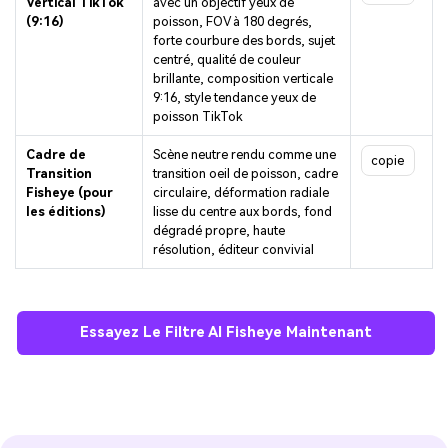
Vertical TikTok
avec un objectif yeux de
(9:16)
poisson, FOV à 180 degrés,
forte courbure des bords, sujet
centré, qualité de couleur
brillante, composition verticale
9:16, style tendance yeux de
poisson TikTok
Cadre de
Scène neutre rendu comme une
copie
Transition
transition oeil de poisson, cadre
Fisheye (pour
circulaire, déformation radiale
les éditions)
lisse du centre aux bords, fond
dégradé propre, haute
résolution, éditeur convivial
Essayez Le Filtre AI Fisheye Maintenant