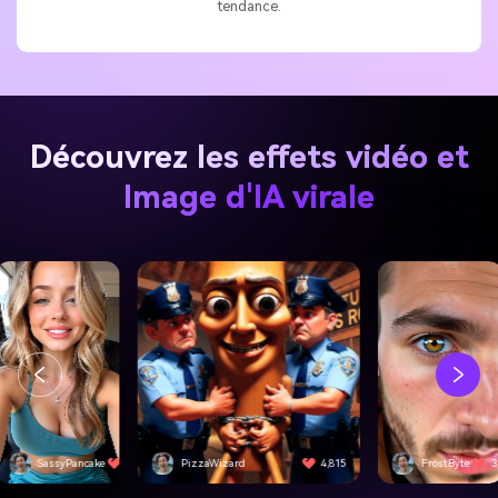
tendance.
Découvrez les effets vidéo et
Image d'IA virale
SassyPancake
4,501
PizzaWizard
4,815
FrostByte
3