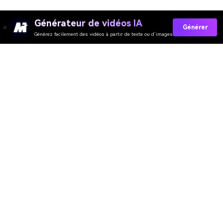
Générateur de vidéos IA
Générer
Générez facilement des vidéos à partir de texte ou d’images
Créer Un Filtre Fisheye IA En Ligne
Media.io Online Tools Quality Rating：
4.7 (162,357 Votes)
Générateur de Vidéo
Générateur d’Images
Générateur de Musique