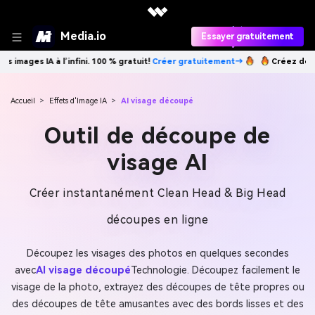
Media.io
Essayer gratuitement
 IA à l’infini. 100 % gratuit!
Créer gratuitement→
Créez des images IA
Accueil
>
Effets d'Image IA
>
AI visage découpé
Outil de découpe de
visage AI
Créer instantanément Clean Head & Big Head
découpes en ligne
Découpez les visages des photos en quelques secondes
avec
AI visage découpé
Technologie. Découpez facilement le
visage de la photo, extrayez des découpes de tête propres ou
des découpes de tête amusantes avec des bords lisses et des