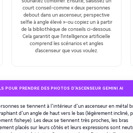
souhaitez combiner. Ensuite, saisissez un
court conseil-comme « deux personnes
debout dans un ascenseur, perspective
selfie à angle élevé »-ou copiez un à partir
de la bibliothèque de conseils ci-dessous.
Cela garantit que l'intelligence artificielle
comprend les scénarios et angles
d'ascenseur que vous voulez.
LS POUR PRENDRE DES PHOTOS D'ASCENSEUR GEMINI AI
Créez des
rsonnes se tiennent à l’intérieur d’un ascenseur en métal b
aphiant d’un angle de haut vers le bas (légèrement incliné, 
à l’infini
ment fisheye). Les deux se tiennent très proches, les bras
lement placés sur leurs côtés et leurs expressions sont neut