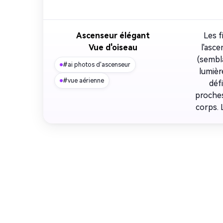
Ascenseur élégant
Les f
Vue d'oiseau
l'asc
(sembla
#ai photos d'ascenseur
lumièr
#vue aérienne
déf
proches
corps. 