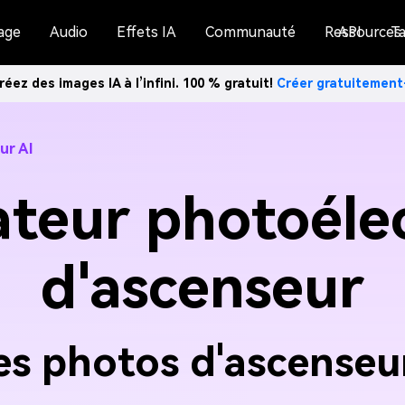
age
Audio
Effets IA
Communauté
Ressources
API
Ta
réez des images IA à l’infini. 100 % gratuit!
Créer gratuitemen
ur AI
teur photoéle
d'ascenseur
s photos d'ascenseur 