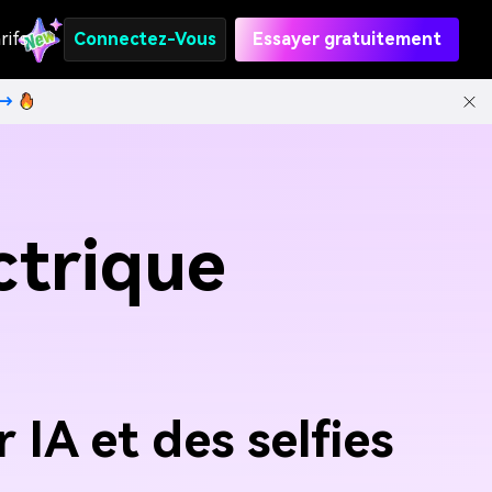
rifs
Connectez-Vous
Essayer gratuitement
t→
ctrique
IA et des selfies