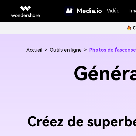
Media.io
Vidéo
Im
C
Accueil
>
Outils en ligne
>
Photos de l'ascense
Généra
Créez de superbe