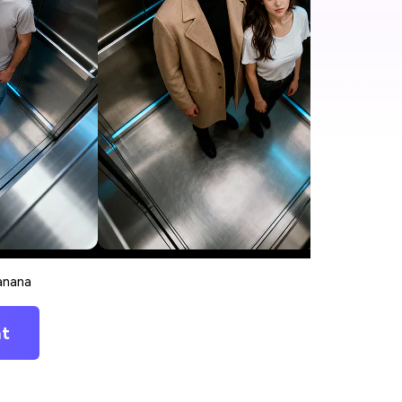
anana
nt