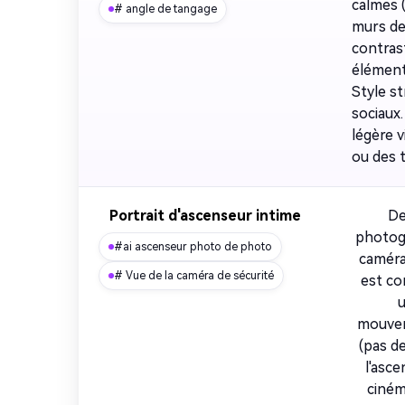
calmes (
# angle de tangage
murs de 
contrast
éléments
Style s
sociaux.
légère v
ou des t
Portrait d'ascenseur intime
De
photogr
#ai ascenseur photo de photo
caméra 
# Vue de la caméra de sécurité
est co
u
mouvem
(pas de
l'asce
ciném