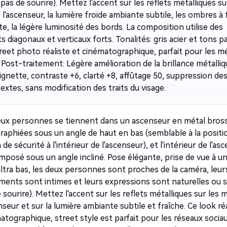
gratuit!
pas de sourire). Mettez l'accent sur les reflets métalliques su
l'ascenseur, la lumière froide ambiante subtile, les ombres à 
e, la légère luminosité des bords. La composition utilise des
 diagonaux et verticaux forts. Tonalités: gris acier et tons pa
Créer Gratuitement →
treet photo réaliste et cinématographique, parfait pour les m
 Post-traitement: Légère amélioration de la brillance métalliq
ignette, contraste +6, clarté +8, affûtage 50, suppression de
extes, sans modification des traits du visage.
ux personnes se tiennent dans un ascenseur en métal bross
aphiées sous un angle de haut en bas (semblable à la positio
de sécurité à l'intérieur de l'ascenseur), et l'intérieur de l'as
mposé sous un angle incliné. Pose élégante, prise de vue à u
ltra bas, les deux personnes sont proches de la caméra, leur
ents sont intimes et leurs expressions sont naturelles ou 
 sourire). Mettez l'accent sur les reflets métalliques sur les 
nseur et sur la lumière ambiante subtile et fraîche. Ce look réa
atographique, street style est parfait pour les réseaux socia