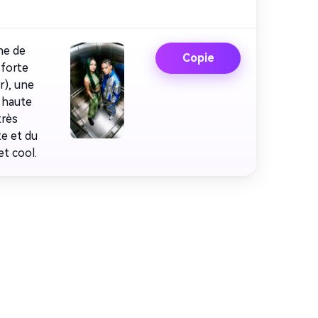
ène de
Copie
 forte
r), une
e haute
très
te et du
t cool.