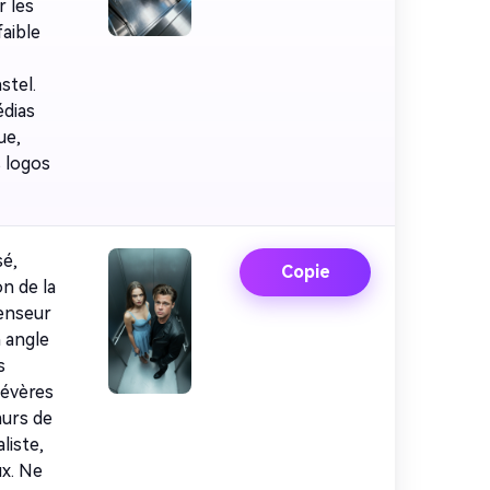
r les
faible
stel.
édias
ue,
s logos
é,
Copie
n de la
censeur
n angle
s
sévères
murs de
liste,
ux. Ne