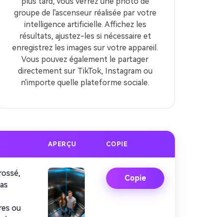
plus tard, vous verrez une photo de
groupe de l'ascenseur réalisée par votre
intelligence artificielle. Affichez les
résultats, ajustez-les si nécessaire et
enregistrez les images sur votre appareil.
Vous pouvez également le partager
directement sur TikTok, Instagram ou
n'importe quelle plateforme sociale.
APERÇU
COPIE
 images IA
rossé,
Copie
pas
. 100 %
res ou