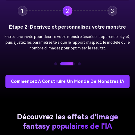
1
2
3
Étape 3: Générez et téléchargez des photos AI
Monster
Cliquez sur "
Génération
« Laissez l’IA créer votre monstre en quelques
secondes. Téléchargez instantanément des images de haute qualité et
partagez-les n'importe où.
Commencez À Construire Un Monde De Monstres IA
Découvrez les effets d'image
fantasy populaires de l'IA