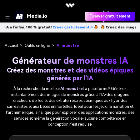
Media.io
Essayer gratuitement
 gratuit!
Créer gratuitement→
Créez des images IA à l’infini. 100 % gr
Accueil
>
Outils en ligne
>
AI monstre
Générateur de monstres IA
Créez des monstres et des vidéos épiques
générés par l'IA
À la recherche du meilleur
AI monstre
La plateforme? Générez
instantanément des images de monstres grâce à l'IA-des dragons
cracheurs de feu et des extraterrestres cosmiques aux hybrides
surréalistes et aux bêtes immortelles. Idéal pour les jeux, la narration et
l'art numérique, ainsi que pour explorer des applications monstres, des
services et même la génération vocale-aucune compétence en
conception n'est requise.