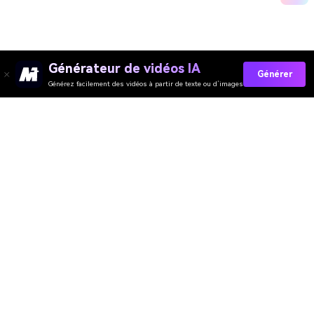
Générateur de vidéos IA
Générer
Générez facilement des vidéos à partir de texte ou d’images
Collez Vos Invites Maintenant →
Media.io Online Tools Quality Rating：
4.7 (162,357 Votes)
Générateur de Vidéo
Générateur d’Images