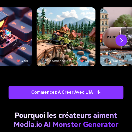
Core
e Pise
4,815
Frostbyte
3,092
virtuelle
Commencez À Créer Avec L'IA
Pourquoi les créateurs aiment
Media.io AI Monster Generator