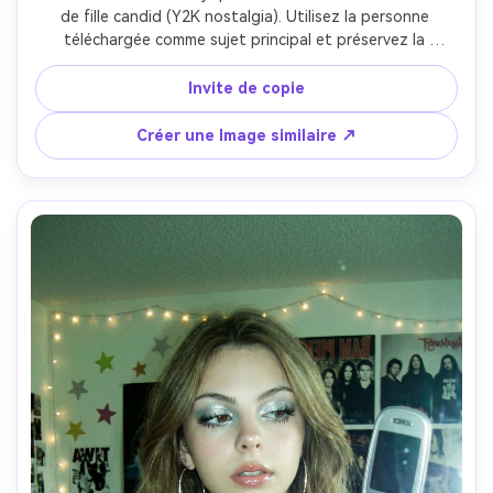
de fille candid (Y2K nostalgia). Utilisez la personne 
téléchargée comme sujet principal et préservez la 
ressemblance du visage, le ton de la peau et la 
reconnaissance. Photoréaliste, mais intentionnellement 
Invite de copie
lo-fi.Appareil photo/qualité: Appareil photo numérique 
compact du milieu des années 2000+ look flash sur 
Créer une Image similaire ↗
l'appareil photo — mise au point douce, flou léger, 
grain/bruit visible, couleur légèrement chaude/rose, 
équilibre blanc imparfait, vignette subtile, noirs écrasés, 
reflets soufflés sur les zones brillantes. Ajoutez un faible 
effet d'étincelle "superposition de paillettes" comme les 
vieux filtres MySpace (petites étoiles scintillent), ne 
couvrant pas les yeux. Scène: Esthétique cosy rose de la 
chambre — mur peint rose, mignonnes affiches/art 
encadrées, jouets/oreillers en peluche, literie douce en 
désordre. Sujet allongé sur le lit, appuyé sur un coude, 
gros plan/cadrage demi-corps. Pose/accessoire: Le sujet 
tient un téléphone classique du début des années 2000 à 
la joue (téléphone à basculer), expression ennuyée/cool, 
regardant vers la caméra. Gardez les mains naturelles et 
réalistes. Maquillage (strong Y2K girl): brillant à lèvres 