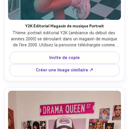
Y2K Éditorial Magasin de musique Portrait
Thème: portrait éditorial Y2K (ambiance du début des 
années 2000) se déroulant dans un magasin de musique 
de l'ère 2000. Utilisez la personne téléchargée comme 
sujet principal et préservez la ressemblance du visage, le 
ton de peau et la coiffure. Photoréaliste, haute 
Invite de copie
résolution, vertical 9:16. Style et composition: portrait de 
mode 3/4 ou corps complet, sujet centré, pose confiante 
Créer une Image similaire ↗
avec un léger pop de hanche et silhouette en S. Arrière-
plan devient une boutique de disques/CD du début des 
années 2000: de grandes étagères remplies de boîtiers à 
bijoux de CD, des bacs en vinyle, un kiosque de station 
d'écoute, des affiches rétro, des étiquettes de prix, la 
lueur de la signalisation "musique" au néon, un peu 
encombrée mais esthétique. Une faible profondeur de 
champ garde le sujet nett tandis que les détails du 
magasin se flou doucement. Accessoires/pose: le sujet 