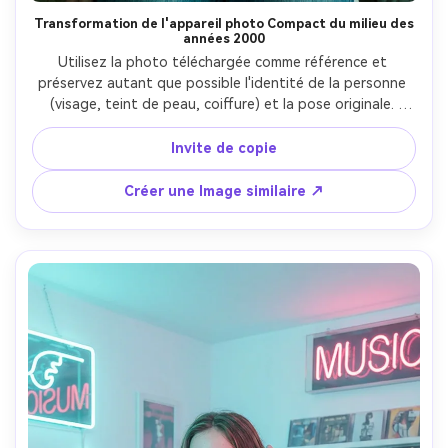
Transformation de l'appareil photo Compact du milieu des
années 2000
Utilisez la photo téléchargée comme référence et 
préservez autant que possible l'identité de la personne 
(visage, teint de peau, coiffure) et la pose originale. 
Transformez l'image comme si elle avait été prise sur un 
appareil photo numérique compact du milieu des années 
Invite de copie
2000: résolution légèrement basse, flou léger, grain/bruit 
visible, flash sur l'appareil photo avec des ombres dures, 
Créer une Image similaire ↗
légère surexposition sur les points forts, couleur 
verdâtre/teal subtile, équilibre des blancs imparfait, 
vignette et douceur de l'objectif. Style et garde-robe 
(auto-adaptation): forte esthétique de fille Y2K — 
brillant et épais, fard à paupières scintillant (argent/bleu 
pâle/rose), sourcils fins, mascara lourd, reflets de blush 
gelés. La tenue devient club/casual des années 2000: jean 
bas ou pantalon évasé, chaîne visible taille/hanche, tee-
shirt bébé croppé ou crop-top (ou haut de survêtement 
en velours de style juteux), baskets grosses. Ajoutez des 
colliers en couches, des boucles d'oreilles à cerceaux, des 
bracelets de charme et une ceinture brillante. Gardez-le à 