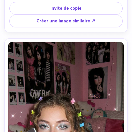
couleur lavande, épais brillant brillant à lèvres captant la 
Créez des images IA
lumière, fard à paupières scintillant multicolore (rose et 
Invite de copie
à l’infini. 100 %
violet), cheveux serrés avec des clips décoratifs, bijoux 
gratuit!
gros, téléphone à basculer visible, intentionnellement 
Créer une Image similaire ↗
grainé et à basse résolution comme un appareil photo de 
2 mégapixels, légère aberration chromatique, 
Créer Gratuitement →
superposition de l'horodatage numérique rouge, pure 
Y2K nostalgie vibes