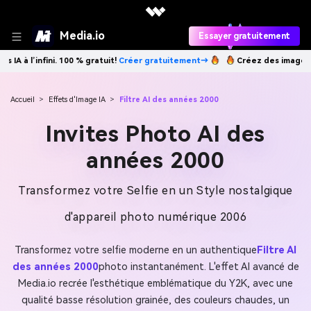
Media.io
Essayer gratuitement
éer gratuitement→
Créez des images IA à l’infini. 100 % gratuit!
Créer
Accueil
>
Effets d'Image IA
>
Filtre AI des années 2000
Invites Photo AI des
années 2000
Transformez votre Selfie en un Style nostalgique
d'appareil photo numérique 2006
Transformez votre selfie moderne en un authentique
Filtre AI
des années 2000
photo instantanément. L'effet AI avancé de
Media.io recrée l'esthétique emblématique du Y2K, avec une
qualité basse résolution grainée, des couleurs chaudes, un