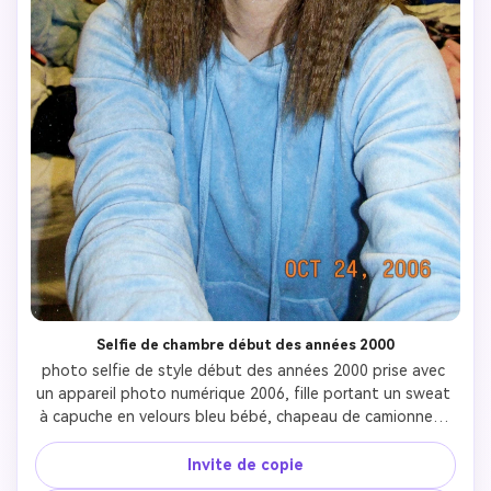
Selfie de chambre début des années 2000
photo selfie de style début des années 2000 prise avec 
un appareil photo numérique 2006, fille portant un sweat 
à capuche en velours bleu bébé, chapeau de camionneur 
hollandais, cheveux bruns serrés avec des clips papillon 
scintillant, brillant brillant et clair, fard à paupières irisant, 
Invite de copie
pose de langue hors, fond de chambre avec la collection 