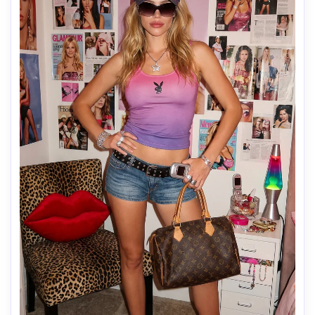
tient dans une main un téléphone à bascule classique en 
coquille de palourdes du début des années 2000, posant 
comme s'il le montrait ou prenait un miroir/selfie franc; 
L'autre main près du visage/cou dans une mignonne pose 
de pop-star. Maquillage (forte fille Y2K): brillant à lèvres 
épais et brillant, fard à paupières paillettes perlées 
(argent/bleu glacé/rose), reflets de coin intérieur brillants, 
mascara lourd, rouge glacé subtil. Armoire & Accessoires: 
styling pop/Y2K des années 2000 — T-shirt bébé croppé 
ou polo crop ajusté, mini jupe plissée basse ou mini à 
carreaux, détail mignon de ceinture/chaîne, chauffe-
poignets moelleux ou poignets à fourrure, chauffe-
jambes flou haut au genou en option, baskets grosses ou 
chaussures à plate-forme. Colliers en couches, choker, 
boucles d'oreilles à cercle, bracelet de charme. Gardez-le 
à la mode, pas explicit.Eclairage: éclairage de magasin 
bleu/cyan de rêve avec brume douce + lumière de bord 
douce, déversement rose/violet subtil des panneaux au 
néon, roll-off de reflets brillants, vignette douce, 
diffusion cinématographique. Gardez-le authentique aux 
années 2000 (pas de conceptions de téléphones 
modernes, pas d'esthétique moderne de magasin). 