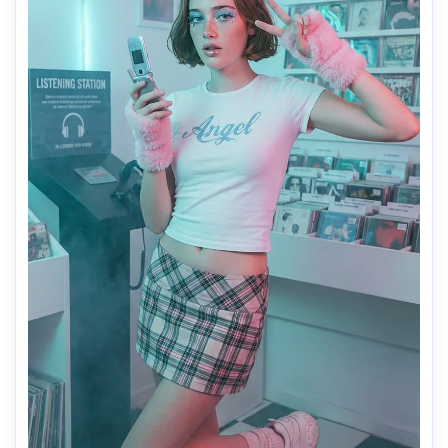
la mode, pas explicite. Accessoires (choisissez celui qui 
convient): téléphone basculant classique ou téléphone 
avec appareil photo précoce maintenu pour une ambiance 
miroir/selfie. Ajoutez des éléments de nostalgie de 
chambre ludique si l'arrière-plan le permet: autocollants 
d'étoiles, affiches, jouets en peluche, vieille lueur de 
télévision CRT, lumières de fées, ambiance de chambre 
d'adolescent en désordre. Composition et humeur: 
franche, ludique, légèrement chaotique, "MySpace era" 
fête/chambre instantané. Profondeur peu profonde de 
l'objectif bon marché, point d'accès flash sur le visage, 
flou de fond doux. Qualité photoréaliste mais 
intentionnellement basse-fi 2006. Pas de conception de 
téléphone moderne, pas de netteté 4K. Négatif: pas de 
distorsion du visage, pas de membres/doigts 
supplémentaires, pas d'iPhone/Android moderne, pas 
d'éclairage studio propre, pas de filigrane/logo, pas de 
texte de marque lisible.