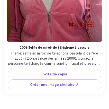
2006 Selfie de miroir de téléphone à bascule
Thème: selfie en miroir de téléphone basculant de l'ère 
2006 (Y2K/nostalgie des années 2000). Utilisez la 
personne téléchargée comme sujet principal et préservez 
la ressemblance du visage, le ton de la peau et la 
reconnaissance. Transformez l'image pour ressembler à 
Invite de copie
celle prise en 2006 sur un appareil photo numérique 
compact: flash sur l'appareil photo, ombre dure derrière le 
Créer une Image similaire ↗
sujet, légère surexposition sur les points forts, flou 
léger/faible netteté, grain/bruit visible, équilibre blanc 
chaud/jaunâtre imparfait, vignette subtile et douceur de 
l'objectif. Photoréaliste mais intentionnellement lo-