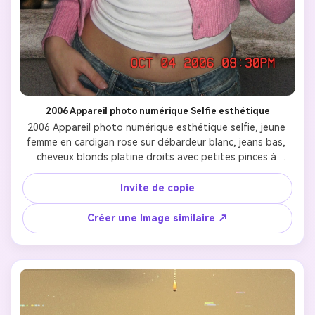
2006 Appareil photo numérique Selfie esthétique
2006 Appareil photo numérique esthétique selfie, jeune 
femme en cardigan rose sur débardeur blanc, jeans bas, 
cheveux blonds platine droits avec petites pinces à 
cheveux, lourdes lèvres brillantes roses, fard à paupières 
argenté scintillant, boucles d'oreilles diamantées, tenant 
Invite de copie
un téléphone à bascule en argent, flash légèrement 
surexposé, photo grainée de faible qualité, superposition 
Créer une Image similaire ↗
de timestamp rouge, maquillage et mode inspirés de Y2K