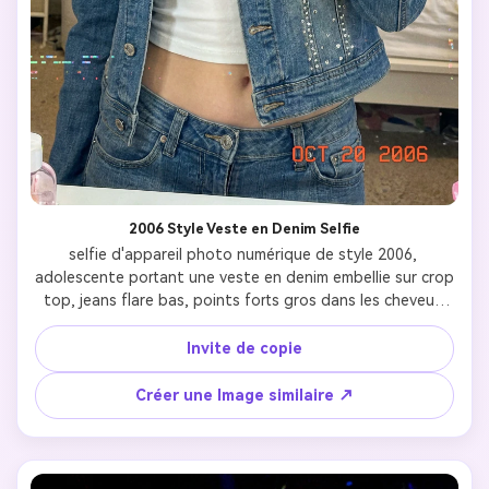
2006 Style Veste en Denim Selfie
selfie d'appareil photo numérique de style 2006, 
adolescente portant une veste en denim embellie sur crop 
top, jeans flare bas, points forts gros dans les cheveux 
avec des couches de cadrage du visage, lèvres roses 
brillantes, fard à paupières bleu scintillant, petites 
Invite de copie
boucles d'oreilles à cerceaux, téléphone à bascule en 
main, photo légèrement grainée avec des artefacts 
Créer une Image similaire ↗
numériques, couleur jaune-beige typique des appareils 
photo du début des années 2000, esthétique 
nostalgique Y2K