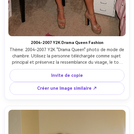
Négatif: pas de smartphone moderne, pas de logos de 
marque réels lisibles, pas de superpositions de texte, pas 
de distorsion du visage, pas de doigts/membres 
supplémentaires, pas de look de dessin animé.
2004-2007 Y2K Drama Queen Fashion
Thème: 2004-2007 Y2K "Drama Queen" photo de mode de 
chambre. Utilisez la personne téléchargée comme sujet 
principal et préservez la ressemblance du visage, le ton 
de peau et la coiffure. Photoréaliste, haute résolution. 
Scène: Un mur maximaliste de chambre d'adolescent Y2K 
Invite de copie
recouvert de coupures de magazines brillants et 
d'affiches pop (génériques, pas de marques réelles 
Créer une Image similaire ↗
lisables), une plaque de style panneau de rue rose chaud 
en haut liant "DRAMA QUEEN ST" (sans serif propre et 
audacieux). Ajoutez une décoration rétro mignonne: 
chaise à imprimé léopard, oreiller surdimensionné pour les 
lèvres, petits tiroirs blancs, lumière de lampe de lave, 
bibelots dispersés. L'éclairage est un flash intérieur chaud 
+ un remplissage doux de la pièce, un casting de couleurs 