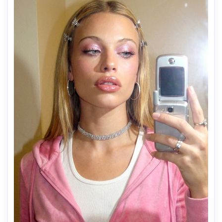
légèrement nostalgiques. Tenue/styling: look baddie du 
début des années 2000 — mini short bas, débardeur 
dégradé ajusté/crop top avec une icône de lapin simple 
(générique), ceinture à clous, talons hauts. Accessoires: 
grandes lunettes de soleil, casquette de camionneur, 
collier étoile, bagues grosses/bracelet. Cheveux longs et 
lisses/élégants. pose confiante "mains sur les hanches/une 
main sur la poignée du sac", cadre central sur tout le 
corps. Accueil: sac à main surdimensionné de style 
créateur (monogramme de luxe générique, pas de logo 
lisible), tenu devant au niveau des cuisses. Le sujet 
contient un téléphone à bascule en coquille de palourde 
du début des années 2000 (seul le dos du téléphone est 
visible), ajoute un adoucissement subtil + un grain doux 
comme les premières photos numériques (pas trop flou). 
Négatif: pas de téléphone moderne, pas de logos de 
marque réels lisibles, pas de filigrane,