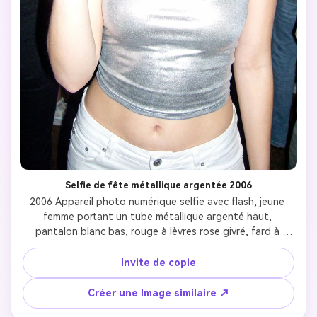
Selfie de fête métallique argentée 2006
2006 Appareil photo numérique selfie avec flash, jeune 
femme portant un tube métallique argenté haut, 
pantalon blanc bas, rouge à lèvres rose givré, fard à 
paupières paillettes argentées lourdes, cheveux blonds 
droits avec des points forts, grandes boucles d'oreilles à 
Invite de copie
cerceaux, collier choker en strass, tenant un téléphone à 
bascule, flash surexposé créant un effet lavé, qualité 
Créer une Image similaire ↗
pixelée grainée, esthétique de fête Y2K