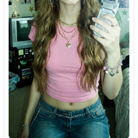
épais, fard à paupières scintillant perlé (argent/bleu 
glacé/rose), reflets intérieurs brillants, mascara lourd, 
blush subtil et gelé. Ajouter de petits accents de strass 
près des yeux facultatif. Cheveux en vagues lâches avec 
mignons clips en option. Accessoires: colliers en couches, 
bijoux de charme, petits arceaux, détails en strass. 
Armoire: T-shirt bébé à manches longues ajusté en rose 
pastel, bas bas partiellement visible, joli bracelet/bague. 
Négatif: pas de smartphone moderne, pas de clarté ultra-
nette 4K, pas de distorsion du visage, pas de 
doigts/membres supplémentaires, pas de filigrane/logo, 
pas de texte de marque moderne lisible.