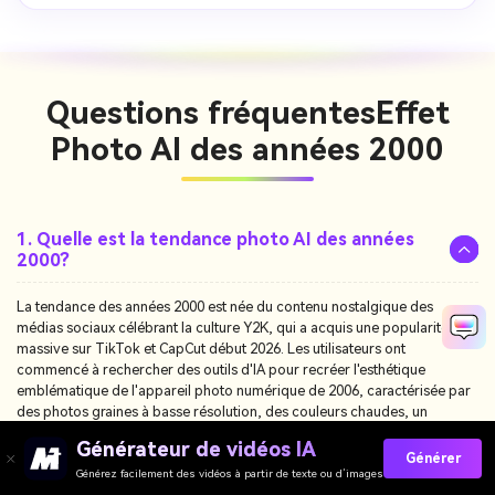
Questions fréquentes
Effet
Photo AI des années 2000
1. Quelle est la tendance photo AI des années
2000?
La tendance des années 2000 est née du contenu nostalgique des
médias sociaux célébrant la culture Y2K, qui a acquis une popularité
massive sur TikTok et CapCut début 2026. Les utilisateurs ont
commencé à rechercher des outils d'IA pour recréer l'esthétique
emblématique de l'appareil photo numérique de 2006, caractérisée par
des photos graines à basse résolution, des couleurs chaudes, un
maquillage brillant lourd et des accessoires classiques pour téléphones
Générateur de vidéos IA
à basculer. Cela a conduit à des termes de recherche populaires comme
Générer
"filtre AI des années 2000", "retour à l'AI de 2006" et "filtre selfie AI de
Générez facilement des vidéos à partir de texte ou d’images