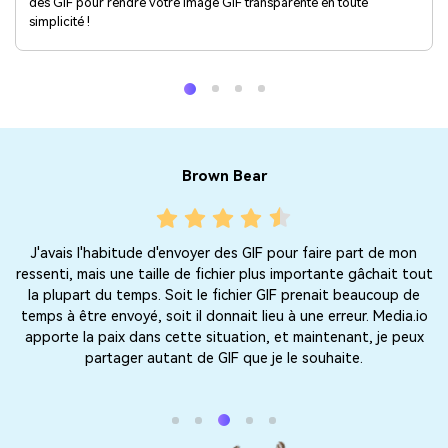
des GIF pour rendre votre image GIF transparente en toute
simplicité !
Brown Bear
J'avais l'habitude d'envoyer des GIF pour faire part de mon
er
ressenti, mais une taille de fichier plus importante gâchait tout
m
e,
la plupart du temps. Soit le fichier GIF prenait beaucoup de
Un
temps à être envoyé, soit il donnait lieu à une erreur. Media.io
apporte la paix dans cette situation, et maintenant, je peux
partager autant de GIF que je le souhaite.