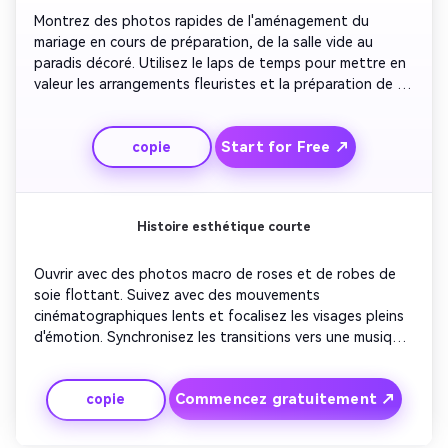
Montrez des photos rapides de l'aménagement du 
mariage en cours de préparation, de la salle vide au 
paradis décoré. Utilisez le laps de temps pour mettre en 
valeur les arrangements fleuristes et la préparation de 
l'éclairage. Transition dans le couple entrant dans la salle, 
montrant l'excitation construire. Mettez l'accent sur le 
Start for Free ↗
copie
rythme de transformation et terminez avec les invités 
appréciant la configuration parfaite.
Histoire esthétique courte
Ouvrir avec des photos macro de roses et de robes de 
soie flottant. Suivez avec des mouvements 
cinématographiques lents et focalisez les visages pleins 
d'émotion. Synchronisez les transitions vers une musique 
de fond douce. Utilisez un minimum de superpositions de 
texte pour garder l'élégance. Terminez avec un gros plan 
Commencez gratuitement ↗
copie
signature du couple souriant directement dans la 
caméra, rayonnant du bonheur.