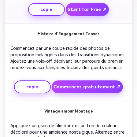
rires et la première danse avec des filtres chaleureux. 
Start for Free ↗
copie
Terminez avec des images aériennes du lieu et une 
superposition de texte «Happily Ever After» brillante.
Histoire d'Engagement Teaser
Commencez par une coupe rapide des photos de 
proposition mélangées dans des transitions dynamiques. 
Ajoutez une voix-off décrivant leur parcours du premier 
rendez-vous aux fiançailles. Incluez des points saillants 
du texte pour les dates et les lieux. Utilisez de la 
musique romantique optimiste pour maintenir l'élan. 
Commencez gratuitement ↗
copie
Conclure avec une transition étincelante et un slogan 
invitant les téléspectateurs à la célébration du mariage à 
venir.
Vintage amour Montage
Appliquez un grain de film doux et un ton de couleur 
décoloré pour une ambiance nostalgique. Alternez entre 