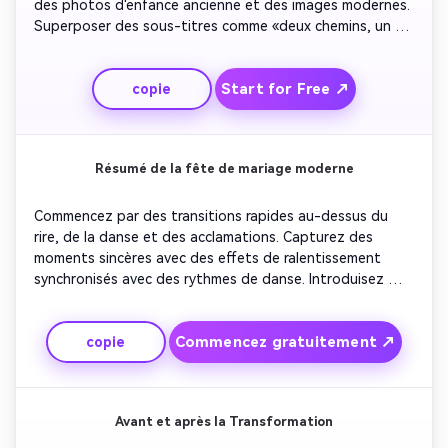
des photos d'enfance ancienne et des images modernes. 
Superposer des sous-titres comme «deux chemins, un 
destin». Ajoutez de la musique de fond douce de style 
vinyle. Terminez avec le couple marchant main dans la 
Start for Free ↗
copie
main en silhouette contre le coucher de soleil, créant une 
ambiance intemporelle.
Résumé de la fête de mariage moderne
Commencez par des transitions rapides au-dessus du 
rire, de la danse et des acclamations. Capturez des 
moments sincères avec des effets de ralentissement 
synchronisés avec des rythmes de danse. Introduisez 
différents angles de caméra pour une énergie 
cinématographique. Utilisez le classement des couleurs 
Commencez gratuitement ↗
copie
pour le contraste et la clarté. Finissez avec la mariée et le 
marié toasting les invités pour clôturer sur une note 
haute joyeuse.
Avant et après la Transformation