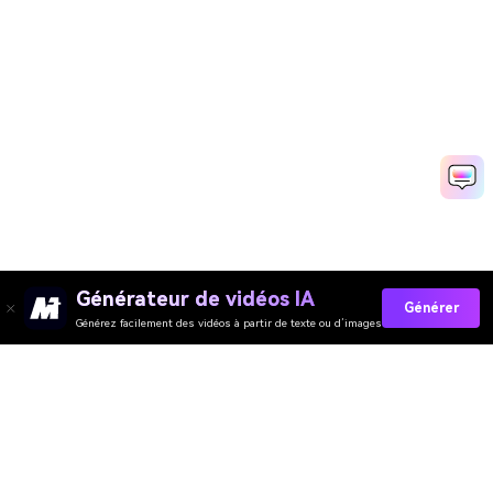
Générateur de vidéos IA
Générer
Générez facilement des vidéos à partir de texte ou d’images
Media.io Online Tools
Quality Rating:
4.7
(162,357 Votes)
You need to edit, convert or compress and download at least 1 file to