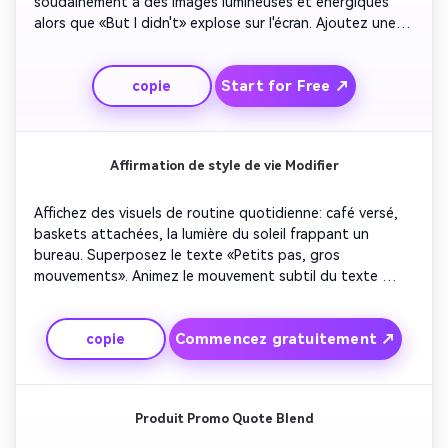
soudainement à des images lumineuses et énergiques 
alors que «But I didn't» explose sur l'écran. Ajoutez une 
explosion de superpositions de confetti et de musique 
de fond au rythme. Utilisez des transitions gras et des 
Start for Free ↗
copie
coupes rapides qui symbolisent le changement. Le 
contraste visuel puissant améliore l'impact émotionnel et 
améliore la possibilité de partage sur les plateformes de 
forme courte.
Affirmation de style de vie Modifier
Affichez des visuels de routine quotidienne: café versé, 
baskets attachées, la lumière du soleil frappant un 
bureau. Superposez le texte «Petits pas, gros 
mouvements». Animez le mouvement subtil du texte 
suivant le rythme des visuels. Mélangez les transitions de 
flare de lentille et la musique instrumentale douce. 
Commencez gratuitement ↗
copie
Terminez avec un gros plan cinématographique de la 
citation s'estompant au fur et à mesure que le logo 
utilisateur apparaît. Parfait pour les créateurs de style de 
vie qui partagent leur motivation quotidienne.
Produit Promo Quote Blend