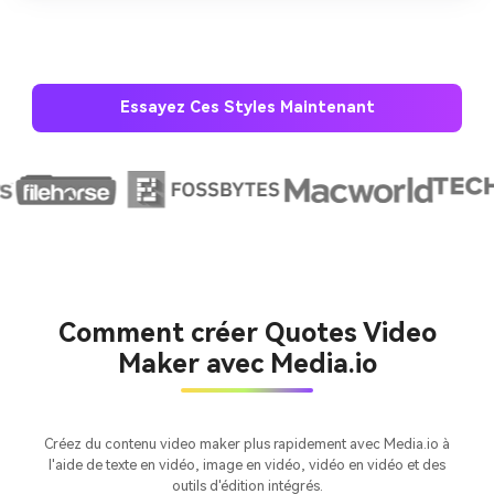
Essayez Ces Styles Maintenant
Créez des images IA
à l’infini. 100 %
gratuit!
Comment créer Quotes Video
Créer Gratuitement
Maker avec Media.io
→
Créez du contenu video maker plus rapidement avec Media.io à
l'aide de texte en vidéo, image en vidéo, vidéo en vidéo et des
outils d'édition intégrés.