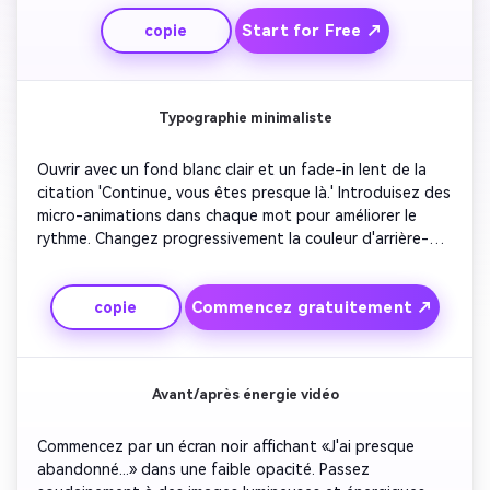
de parler.» Ajoutez des éclairs légers se déplaçant à 
Start for Free ↗
copie
travers le cadre pour la positivité. Conclure avec un gros 
plan persistant de la citation et une musique de fond 
calme.
Typographie minimaliste
Ouvrir avec un fond blanc clair et un fade-in lent de la 
citation 'Continue, vous êtes presque là.' Introduisez des 
micro-animations dans chaque mot pour améliorer le 
rythme. Changez progressivement la couleur d'arrière-
plan du blanc au bleu pastel. Inclure une élégante police 
serif et une piste ambiante minimaliste. Gardez les 
Commencez gratuitement ↗
copie
transitions ultra-lisses pour une esthétique premium et 
un ton calme et motivationnel adapté aux flux de 
marque professionnels.
Avant/après énergie vidéo
Commencez par un écran noir affichant «J'ai presque 
abandonné...» dans une faible opacité. Passez 