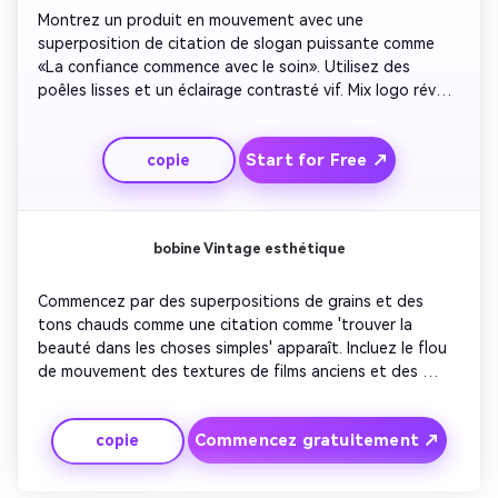
Montrez un produit en mouvement avec une 
superposition de citation de slogan puissante comme 
«La confiance commence avec le soin». Utilisez des 
poêles lisses et un éclairage contrasté vif. Mix logo révèle 
les transitions avec des animations de texte couleur de 
marque. Ajoutez des rythmes instrumentaux légers pour 
Start for Free ↗
copie
un attrait moderne. Il rend le contenu de marketing de 
marque personnel, relatable et basé sur des citations 
sans édition lourde.
bobine Vintage esthétique
Commencez par des superpositions de grains et des 
tons chauds comme une citation comme 'trouver la 
beauté dans les choses simples' apparaît. Incluez le flou 
de mouvement des textures de films anciens et des 
clignotements de cadre. Mélangez le zoom lent avec le 
son de claquet de vinyle en arrière-plan. La combinaison 
Commencez gratuitement ↗
copie
audiovisuelle évoque la nostalgie. Terminez avec un fade-
out doux qui maintient le spectateur dans une humeur 
réfléchissante.