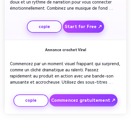
doux et un rythme de narration pour vous connecter 
émotionnellement. Combinez une musique de fond 
subtile avec des images de la vie réelle. Ajoutez des 
lignes de texte qui évoquent le confort et la confiance. 
Start for Free ↗
copie
Fermez avec une voix rassurante du narrateur guidant les 
téléspectateurs à essayer maintenant.
Annonce crochet Viral
Commencez par un moment visuel frappant qui surprend, 
comme un cliché dramatique au ralenti. Passez 
rapidement au produit en action avec une bande-son 
amusante et accrocheuse. Utilisez des sous-titres 
énergiques et des mouvements de caméra pour garder 
les téléspectateurs accrochés. Terminez avec un texte 
Commencez gratuitement ↗
copie
de style social-proof, affichant des utilisateurs satisfaits 
ou des statistiques rapides.