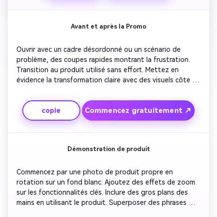
de style de vie de personnes appréciant les résultats.
Avant et après la Promo
Ouvrir avec un cadre désordonné ou un scénario de 
problème, des coupes rapides montrant la frustration. 
Transition au produit utilisé sans effort. Mettez en 
évidence la transformation claire avec des visuels côte à 
côte. Ajoutez des superpositions de texte montrant les 
résultats immédiats ou les avantages. Terminez avec un 
Commencez gratuitement ↗
copie
appel à l'action et le logo de la marque.
Démonstration de produit
Commencez par une photo de produit propre en 
rotation sur un fond blanc. Ajoutez des effets de zoom 
sur les fonctionnalités clés. Inclure des gros plans des 
mains en utilisant le produit. Superposer des phrases 
courtes de bénéfices en typographie gras. Terminez avec 