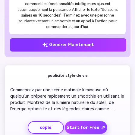
comment les fonctionnalités intelligentes ajustent
automatiquement la puissance. Afficher le texte "Boissons
saines en 10 secondes". Terminez avec une personne
souriante versant un smoothie et un appel à l'action pour
commander aujourd'hui.
Générer Maintenant
publicité style de vie
Commencez par une scène matinale lumineuse où 
quelqu'un prépare rapidement un smoothie en utilisant le 
produit. Montrez de la lumière naturelle du soleil, de 
l'énergie optimiste et des légendes claires comme 
«Commencez votre journée correctement». Présentez le 
produit sous différents angles avec des effets de flou 
Start for Free ↗
copie
de mouvement. Ajoutez une voix off mettant l'accent sur 
la commodité et la fraîcheur. Terminez avec des photos 