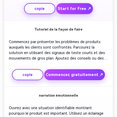
une musique de fond optimiste et un simple slogan pour 
Start for Free ↗
copie
stimuler les achats.
Tutoriel de la façon de faire
Commencez par présenter les problèmes de produits 
auxquels les clients sont confrontés. Parcourez la 
solution en utilisant des signaux de texte courts et des 
mouvements de gros plan. Ajoutez des conseils ou des 
points saillants pour montrer la polyvalence du produit. 
Utilisez un rythme rapide adapté aux plateformes de 
Commencez gratuitement ↗
copie
forme courte. Conclure avec une ligne de témoignage 
confiante et une animation de logo.
narration émotionnelle
Ouvrez avec une situation identifiable montrant 
pourquoi le produit est important. Utilisez un éclairage 