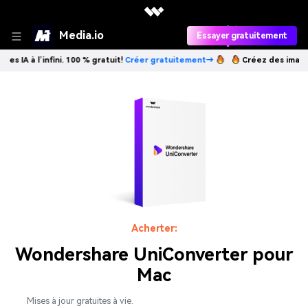
Media.io
Essayer gratuitement
 IA à l’infini. 100 % gratuit!
Créer gratuitement→
Créez des images IA
Acherter:
Wondershare UniConverter pour
Mac
Mises à jour gratuites à vie.