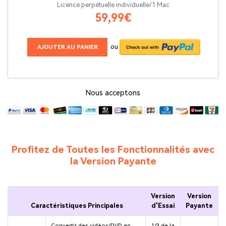
Licence perpétuelle individuelle/1 Mac
59,99€
ou
AJOUTER AU PANIER
Nous acceptons
Profitez de Toutes les Fonctionnalités avec
la Version Payante
Version
Version
Caractéristiques Principales
d'Essai
Payante
Convertir des vidéos/DVD en
1/3 de la