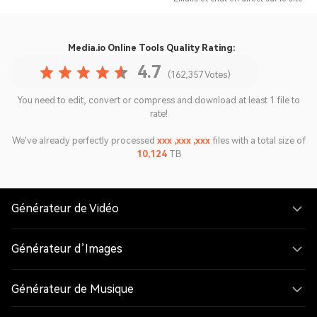
Media.io Online Tools
Quality Rating:
4.7
(162,357 Votes)
You need to edit, convert or compress and download at least 1 file to
rate!
We've already perfectly processed
xxx ,xxx ,xxx
files with a total size of
10,124
TB
Générateur de Vidéo
Générateur d’Images
Générateur de Musique