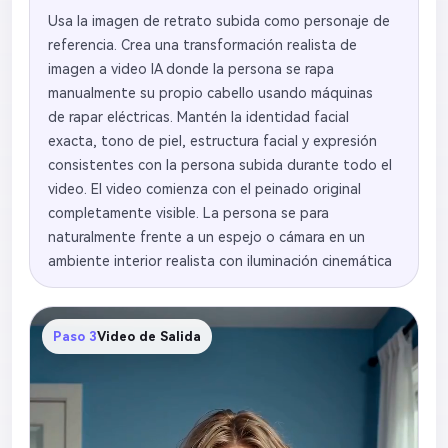
Usa la imagen de retrato subida como personaje de
referencia. Crea una transformación realista de
imagen a video IA donde la persona se rapa
manualmente su propio cabello usando máquinas
de rapar eléctricas. Mantén la identidad facial
exacta, tono de piel, estructura facial y expresión
consistentes con la persona subida durante todo el
video. El video comienza con el peinado original
completamente visible. La persona se para
naturalmente frente a un espejo o cámara en un
ambiente interior realista con iluminación cinemática
suave. Levanta lentamente las máquinas de rapar
eléctricas y comienza a rapar desde la línea frontal
del cabello hacia atrás. Muestra la eliminación
Paso 3
Video de Salida
realista del cabello paso a paso, con caminos
rapados visibles que aparecen naturalmente en el
cuero cabelludo. El cabello cae gradualmente en
pequeños mechones y partículas. Incluye tomas en