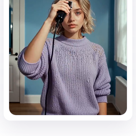
primer plano de las máquinas moviéndose a través
de la cabeza, revelación realista de la textura del
cuero cabelludo, movimiento sutil de la cabeza y
movimiento natural de la mano. Añade movimiento
de cámara cinemático suave, ligero realismo de
cámara en mano, suave profundidad de campo,
energía de transformación viral de TikTok y cortes
sincronizados con el ritmo. Mantén el movimiento
fluido y altamente realista. La escena final revela
una cabeza calva completamente rapada con una
expresión segura e iluminación cinemática limpia.
Ultra realista, estética cinemática de redes sociales,
detalles realistas del cuero cabelludo, asistencia
suave de transformación IA, textura de piel natural,
video vertical 9:16, alto detalle, física realista,
transformación emocionalmente satisfactoria.