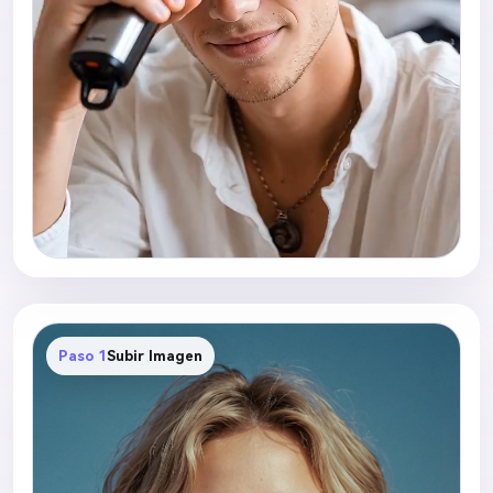
energía de transformación viral de TikTok y cortes
sincronizados con el ritmo. Mantén el movimiento
fluido y altamente realista. La escena final revela
una cabeza calva completamente rapada con una
expresión segura e iluminación cinemática limpia.
Ultra realista, estética cinemática de redes sociales,
detalles realistas del cuero cabelludo, asistencia
suave de transformación IA, textura de piel natural,
video vertical 9:16, alto detalle, física realista,
transformación emocionalmente satisfactoria.
Paso 1
Subir Imagen