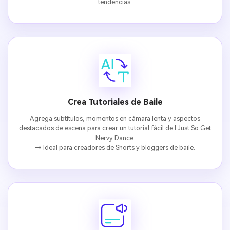
tendencias.
Crea Tutoriales de Baile
Agrega subtítulos, momentos en cámara lenta y aspectos
destacados de escena para crear un tutorial fácil de I Just So Get
Nervy Dance.
Crea imágenes IA
→ Ideal para creadores de Shorts y bloggers de baile.
ilimitadas. 100 %
gratis!
Empieza Gratis→