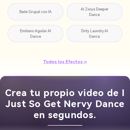
AI Zwiya Deeper
Baile Grupal con IA
Dance
Emiliano Aguilar AI
Dirty Laundry AI
Dance
Dance
Todos los Efectos ››
Crea tu propio video de I
Just So Get Nervy Dance
en segundos.