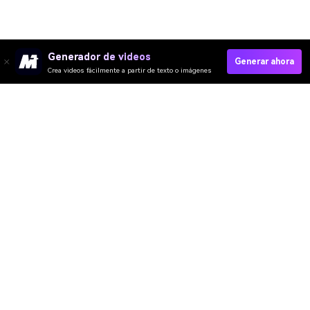
Generador de videos
Generar ahora
Crea videos fácilmente a partir de texto o imágenes
Try I Just So Get Nervy Dance Now →
Media.io Online Tools Quality Rating：
4.7 (162,357 Votes)
Video IA
Imagen IA
Música IA