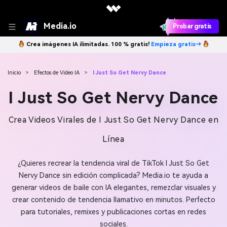
Media.io
Probar gratis
Crea imágenes IA ilimitadas. 100 % gratis!
Empieza gratis→
Inicio
>
Efectos de Video IA
>
I Just So Get Nervy Dance
I Just So Get Nervy Dance
Crea Videos Virales de I Just So Get Nervy Dance en
Línea
¿Quieres recrear la tendencia viral de TikTok I Just So Get
Nervy Dance sin edición complicada? Media.io te ayuda a
generar videos de baile con IA elegantes, remezclar visuales y
crear contenido de tendencia llamativo en minutos. Perfecto
para tutoriales, remixes y publicaciones cortas en redes
sociales.