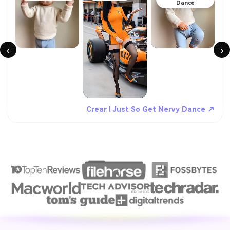
Dance
‹
›
Crear I Just So Get Nervy Dance ↗