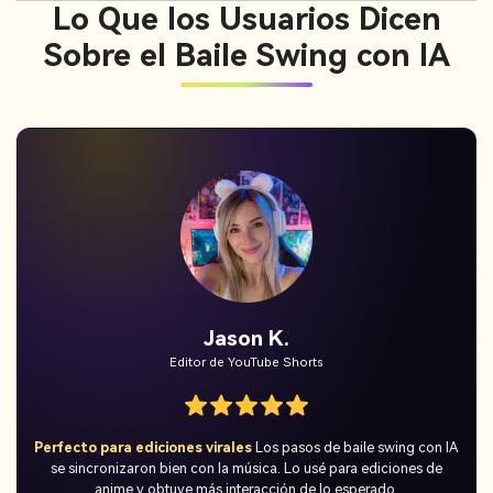
Lo Que los Usuarios Dicen
Sobre el Baile Swing con IA
Mia L.
Creadora Estudiante
Fácil y amigable para principiantes
No tengo habilidades de
edición, pero Media.io hizo que todo el proceso del tutorial de
baile swing con IA fuera simple y rápido.