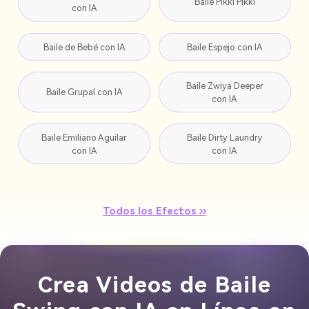
Baile Pikki Pikki
con IA
Baile de Bebé con IA
Baile Espejo con IA
Baile Zwiya Deeper
Baile Grupal con IA
con IA
Baile Emiliano Aguilar
Baile Dirty Laundry
con IA
con IA
Todos los Efectos ››
Crea Videos de Baile