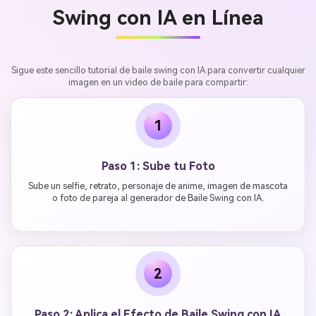
Swing con IA en Línea
Sigue este sencillo tutorial de baile swing con IA para convertir cualquier
imagen en un video de baile para compartir:
1
Paso 1: Sube tu Foto
Sube un selfie, retrato, personaje de anime, imagen de mascota
o foto de pareja al generador de Baile Swing con IA.
2
Paso 2: Aplica el Efecto de Baile Swing con IA