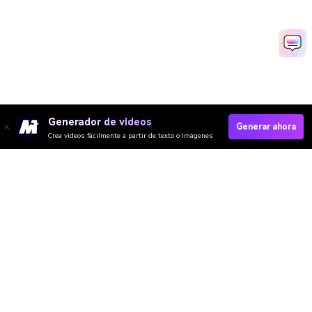
Generador de videos
Generar ahora
Crea videos fácilmente a partir de texto o imágenes
Create Swing Dance Now →
Media.io Online Tools Quality Rating：
4.7 (162,357 Votes)
Video IA