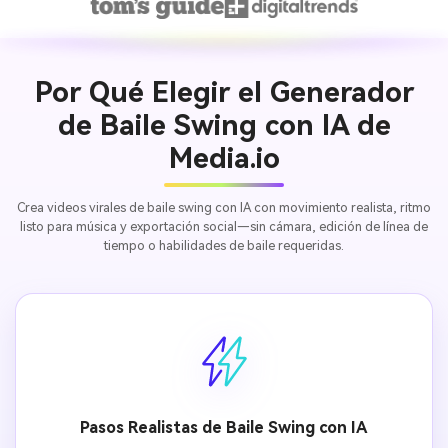
Por Qué Elegir el Generador
de Baile Swing con IA de
Media.io
Crea videos virales de baile swing con IA con movimiento realista, ritmo
listo para música y exportación social—sin cámara, edición de línea de
tiempo o habilidades de baile requeridas.
Pasos Realistas de Baile Swing con IA