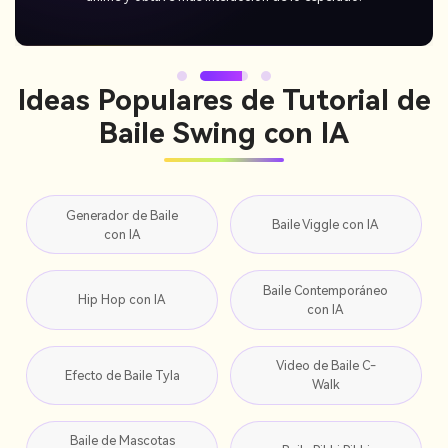
Ideas Populares de Tutorial de
Baile Swing con IA
Generador de Baile
Baile Viggle con IA
con IA
Baile Contemporáneo
Hip Hop con IA
con IA
Video de Baile C-
Efecto de Baile Tyla
Walk
Baile de Mascotas