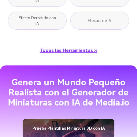
IA
Efecto Derretido con
Efectos de IA
IA
Todas las Herramientas ››
Genera un Mundo Pequeño
Realista con el Generador de
Miniaturas con IA de Media.io
Prueba Plantillas Miniatura 3D con IA