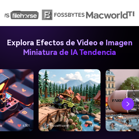
Explora Efectos de Video e Imagen
Miniatura de IA Tendencia
d
4,815
FrostByte
3,092
VirtualCore