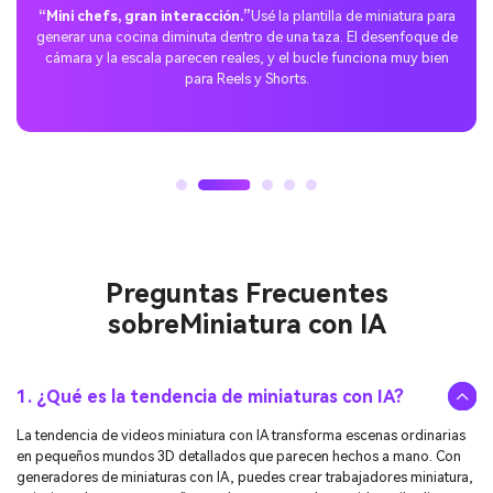
“Más rápido que construir decorados.”
Ahora hago
storyboards en Media.io. Mercados callejeros en miniatura, trenes
a escala de juguete, todo desde prompts. El efecto tilt-shift
transmite el ambiente miniatura sin necesidad de accesorios
físicos.
Preguntas Frecuentes
sobre
Miniatura con IA
1. ¿Qué es la tendencia de miniaturas con IA?
La tendencia de videos miniatura con IA transforma escenas ordinarias
en pequeños mundos 3D detallados que parecen hechos a mano. Con
generadores de miniaturas con IA, puedes crear trabajadores miniatura,