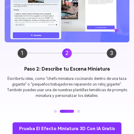
1
2
3
Paso 3: Genera y Descarga
Haz clic en Generar y mira cómo tu mundo miniatura cobra vida. En
segundos, tendrás un video o imagen en alta definición listo para
descargar y compartir en TikTok, Instagram Reels, YouTube Shorts o
cualquier plataforma que prefieras.
Prueba El Efecto Miniatura 3D Con IA Gratis