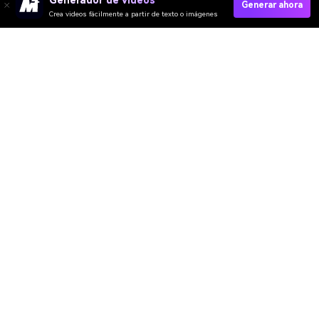
Generar ahora
Crea videos fácilmente a partir de texto o imágenes
Create AI Miniature Video
Create Tiny World Image
Media.io Online Tools Quality Rating：
4.7 (162,357 Votes)
Video IA
Imagen IA
Música IA
Plantillas y Filtros