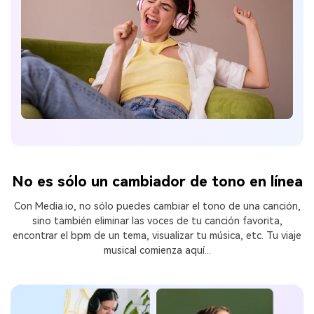
No es sólo un cambiador de tono en línea
󠀰Con Media.io, no sólo puedes cambiar el tono de una canción,
sino también eliminar las voces de tu canción favorita,
encontrar
el bpm de un tema, visualizar tu música, etc.󠀲󠀡󠀡󠀢󠀥󠀧󠀥󠀤󠀢󠀳󠀰 Tu viaje
musical comienza aquí...