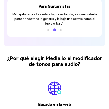
Para Guitarristas
tava, y
Mi bajista no podía asistir a la presentación, así que grabé la
"Este 
tar con
parte donde toco la guitarra y la bajé una octava como si
fuera el bajo".
¿Por qué elegir Media.io el modificador
de tonos para audio?
Basado en la web