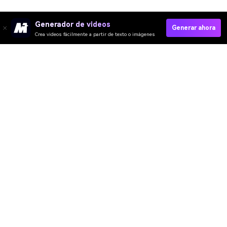
Generador de videos
Generar ahora
Crea videos fácilmente a partir de texto o imágenes
Media.io Online Tools
Quality Rating:
4.7
(162,357 Votos)
¡Necesitas editar, convertir o comprimir y descargar al menos 1 archivo
para calificar!
Ya hemos procesado perfectamente archivos
360,776,532
con un
tamaño total de
10,124
TB
Video IA
Imagen IA