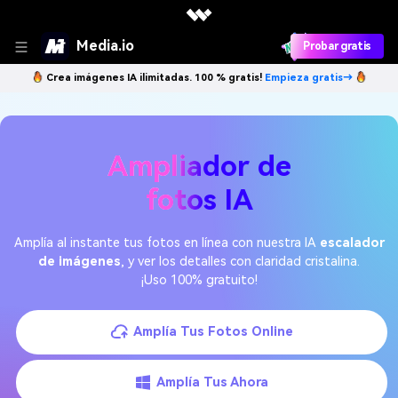
Media.io
Probar gratis
Crea imágenes IA ilimitadas. 100 % gratis!
Empieza gratis→
Ampliador de
fotos IA
Amplía al instante tus fotos en línea con nuestra IA
escalador
de imágenes
, y ver los detalles con claridad cristalina.
¡Uso 100% gratuito!
Amplía Tus Fotos Online
Amplía Tus Ahora