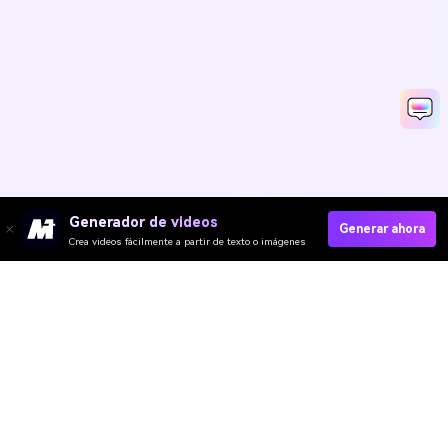
Generador de videos
Generar ahora
Crea videos fácilmente a partir de texto o imágenes
Media.io Online Tools
Quality Rating:
4.7
(162,357 Votos)
¡Necesitas editar, convertir o comprimir y descargar al menos 1 archivo
para calificar!
Ya hemos procesado perfectamente archivos
361,461,989
con un