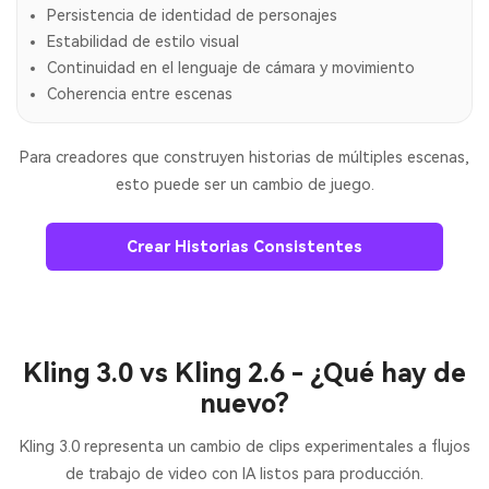
Persistencia de identidad de personajes
Estabilidad de estilo visual
Continuidad en el lenguaje de cámara y movimiento
Coherencia entre escenas
Para creadores que construyen historias de múltiples escenas,
esto puede ser un cambio de juego.
Crear Historias Consistentes
Crea imágenes IA
ilimitadas. 100 %
Kling 3.0 vs Kling 2.6 - ¿Qué hay de
gratis!
nuevo?
Empieza Gratis→
Kling 3.0 representa un cambio de clips experimentales a flujos
de trabajo de video con IA listos para producción.