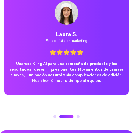
Daniel R.
Desarrollador de videojuegos indie
El realismo de Kling AI me dejó boquiabierto. Desde la física
hasta el movimiento de los personajes, se siente como
trabajar con un estudio real de animación—pero mucho más
rápido y barato.