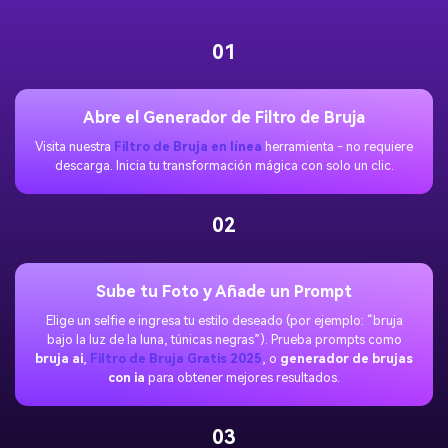
01
Abre el Generador de Filtro de Bruja
Visita nuestra
Filtro de Bruja en línea
herramienta - no requiere
descarga. Inicia tu transformación mágica con solo un clic.
02
Sube tu Foto y Añade un Prompt
Elige un selfie e ingresa tu estilo deseado (por ejemplo: “bruja
bajo la luz de la luna, túnicas negras”). Prueba prompts como
bruja ai
,
Filtro de Bruja Gratis 2025
, o
generador de brujas
con ia
para obtener mejores resultados.
03