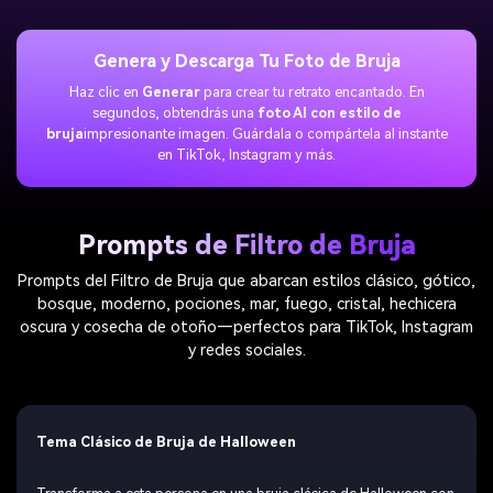
Genera y Descarga Tu Foto de Bruja
Haz clic en
Generar
para crear tu retrato encantado. En
segundos, obtendrás una
foto AI con estilo de
bruja
impresionante imagen. Guárdala o compártela al instante
en TikTok, Instagram y más.
Prompts de Filtro de Bruja
Prompts del Filtro de Bruja que abarcan estilos clásico, gótico,
bosque, moderno, pociones, mar, fuego, cristal, hechicera
oscura y cosecha de otoño—perfectos para TikTok, Instagram
y redes sociales.
Tema Clásico de Bruja de Halloween