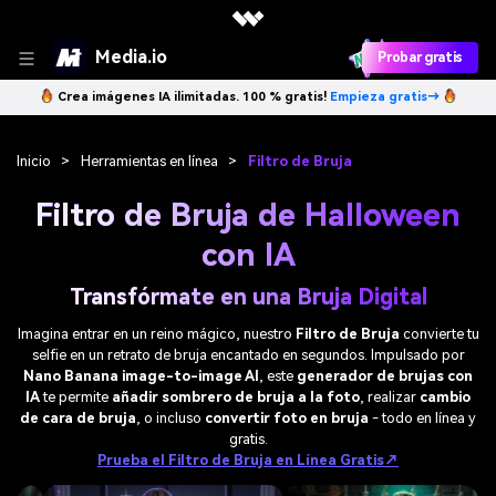
Media.io
Probar gratis
Crea imágenes IA ilimitadas. 100 % gratis!
Empieza gratis→
Inicio
>
Herramientas en línea
>
Filtro de Bruja
Filtro de Bruja de Halloween
con IA
Transfórmate en una Bruja Digital
Imagina entrar en un reino mágico, nuestro
Filtro de Bruja
convierte tu
selfie en un retrato de bruja encantado en segundos. Impulsado por
Nano Banana image-to-image AI
, este
generador de brujas con
IA
te permite
añadir sombrero de bruja a la foto
, realizar
cambio
de cara de bruja
, o incluso
convertir foto en bruja
- todo en línea y
gratis.
Prueba el Filtro de Bruja en Línea Gratis↗