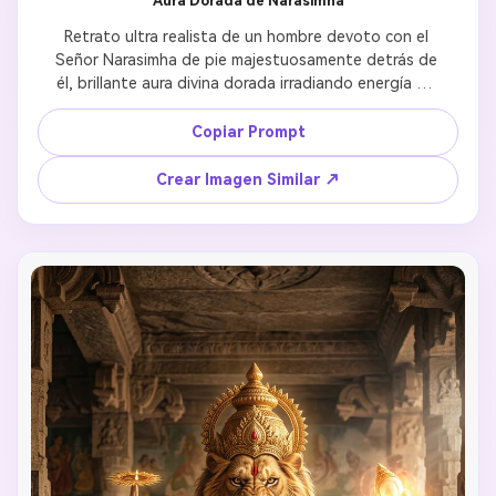
Aura Dorada de Narasimha
Retrato ultra realista de un hombre devoto con el 
Señor Narasimha de pie majestuosamente detrás de 
él, brillante aura divina dorada irradiando energía de 
protección, rayos divinos atravesando el dramático 
cielo tormentoso, rasgos faciales hiper detallados 
Copiar Prompt
mostrando devoción espiritual, luz celestial creando 
resplandor etéreo alrededor de toda la 
Crear Imagen Similar ↗
composición, atmósfera cinemática de tormenta 
enfatizando poder divino, fotografía ultra realista 
8k, ambiente espiritual devocional capturando 
esencia de protección divina, estética de Reels de 
Instagram optimizada para compartir vertical, 
gradación de color profesional con tonos divinos 
cálidos.