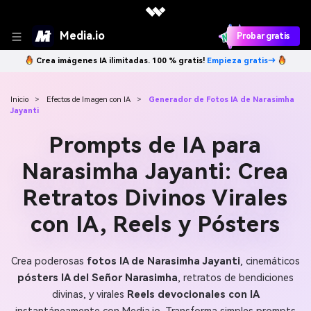
Media.io
Probar gratis
Crea imágenes IA ilimitadas. 100 % gratis!
Empieza gratis→
Inicio
>
Efectos de Imagen con IA
>
Generador de Fotos IA de Narasimha
Jayanti
Prompts de IA para
Narasimha Jayanti: Crea
Retratos Divinos Virales
con IA, Reels y Pósters
Crea poderosas
fotos IA de Narasimha Jayanti
, cinemáticos
pósters IA del Señor Narasimha
, retratos de bendiciones
divinas, y virales
Reels devocionales con IA