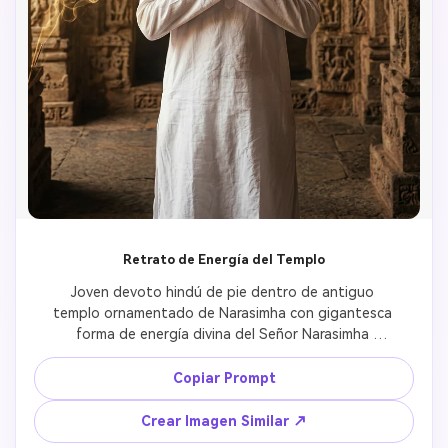
Retrato de Energía del Templo
Joven devoto hindú de pie dentro de antiguo 
templo ornamentado de Narasimha con gigantesca 
forma de energía divina del Señor Narasimha 
manifestándose detrás de él, humo místico dorado 
arremolinándose alrededor, iluminación cinemática 
Copiar Prompt
iluminando espacio sagrado, arquitectura del templo 
detallada con patrones tallados, conexión 
Crear Imagen Similar ↗
devocional emocional visible en postura, presencia 