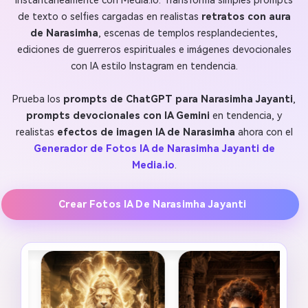
instantáneamente con Media.io. Transforma simples prompts
de texto o selfies cargadas en realistas
retratos con aura
de Narasimha
, escenas de templos resplandecientes,
ediciones de guerreros espirituales e imágenes devocionales
con IA estilo Instagram en tendencia.
Prueba los
prompts de ChatGPT para Narasimha Jayanti
,
prompts devocionales con IA Gemini
en tendencia, y
realistas
efectos de imagen IA de Narasimha
ahora con el
Generador de Fotos IA de Narasimha Jayanti de
Media.io
.
Crear Fotos IA De Narasimha Jayanti