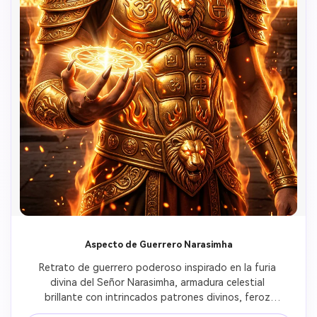
Aspecto de Guerrero Narasimha
Retrato de guerrero poderoso inspirado en la furia 
divina del Señor Narasimha, armadura celestial 
brillante con intrincados patrones divinos, feroz 
aura de fuego protector rodeando toda la forma, 