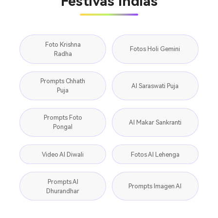
Festivas Indias
Foto Krishna
Fotos Holi Gemini
Radha
Prompts Chhath
AI Saraswati Puja
Puja
Prompts Foto
AI Makar Sankranti
Pongal
Video AI Diwali
Fotos AI Lehenga
Prompts AI
Prompts Imagen AI
Dhurandhar