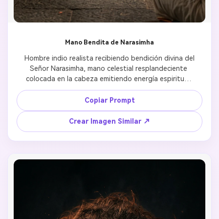
Mano Bendita de Narasimha
Hombre indio realista recibiendo bendición divina del 
Señor Narasimha, mano celestial resplandeciente 
colocada en la cabeza emitiendo energía espiritual, 
luz dorada cálida creando aura protectora, energía 
espiritual visible a través de efectos de partículas, 
Copiar Prompt
realismo cinemático capturando momento sagrado 
de bendición, textura de piel ultra detallada 
Crear Imagen Similar ↗
mostrando devoción auténtica, expresión emocional 
transmitiendo gratitud y protección, calidad 
profesional 8k, atmósfera devocional con ambiente 
de templo, paleta de luz cálida sanadora 
enfatizando energía de bendición.