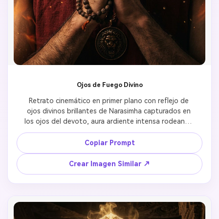
Ojos de Fuego Divino
Retrato cinemático en primer plano con reflejo de 
ojos divinos brillantes de Narasimha capturados en 
los ojos del devoto, aura ardiente intensa rodeando 
el rostro, fondo oscuro misterioso creando 
contraste, ambiente devocional ultra realista con 
Copiar Prompt
intensidad espiritual, textura de ojos detallada 
mostrando conexión divina, energía protectora 
Crear Imagen Similar ↗
feroz evidente a través de expresión facial, 
iluminación de retrato profesional enfatizando 
detalles de ojos, calidad 8k capturando 
transformación espiritual, efectos de fuego celestial 
irradiando poder divino, intensidad emocional 