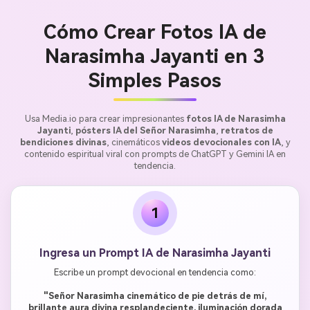
Cómo Crear Fotos IA de
Narasimha Jayanti en 3
Simples Pasos
Usa Media.io para crear impresionantes
fotos IA de Narasimha
Jayanti
,
pósters IA del Señor Narasimha
,
retratos de
bendiciones divinas
, cinemáticos
videos devocionales con IA
, y
contenido espiritual viral con prompts de ChatGPT y Gemini IA en
tendencia.
1
Ingresa un Prompt IA de Narasimha Jayanti
Escribe un prompt devocional en tendencia como:
"Señor Narasimha cinemático de pie detrás de mí,
brillante aura divina resplandeciente, iluminación dorada