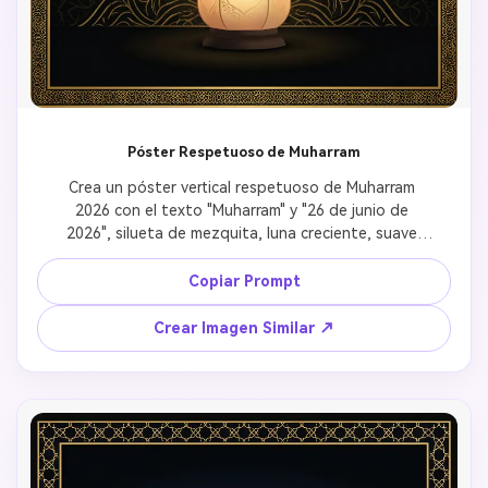
Póster Respetuoso de Muharram
Crea un póster vertical respetuoso de Muharram 
2026 con el texto "Muharram" y "26 de junio de 
2026", silueta de mezquita, luna creciente, suave 
resplandor de linterna, fondo de patrón islámico 
negro y dorado, ambiente tranquilo de 
Copiar Prompt
conmemoración, espacio de tipografía elegante, sin 
violencia gráfica, sin violencia explícita.
Crear Imagen Similar ↗