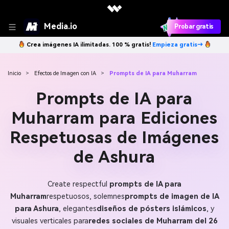
Media.io
Probar gratis
Crea imágenes IA ilimitadas. 100 % gratis!
Empieza gratis→
Inicio
>
Efectos de Imagen con IA
>
Prompts de IA para Muharram
Prompts de IA para
Muharram para Ediciones
Respetuosas de Imágenes
de Ashura
Create respectful
prompts de IA para
Muharram
respetuosos, solemnes
prompts de imagen de IA
para Ashura
, elegantes
diseños de pósters islámicos
, y
visuales verticales para
redes sociales de Muharram del 26