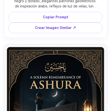
negro y dorado, elegantes patrones geométricos 
gratis!
de inspiración árabe, reflejos de luz de velas, luna 
creciente, contorno de cúpula de mezquita, sutiles 
Empieza Gratis→
partículas de polvo, estética solemne de póster 
Copiar Prompt
premium, formato vertical para redes sociales.
Crear Imagen Similar ↗