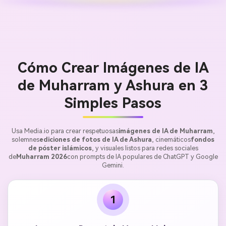
Cómo Crear Imágenes de IA
de Muharram y Ashura en 3
Simples Pasos
Usa Media.io para crear respetuosas
imágenes de IA de Muharram
,
solemnes
ediciones de fotos de IA de Ashura
, cinemáticos
fondos
de póster islámicos
, y visuales listos para redes sociales
de
Muharram 2026
con prompts de IA populares de ChatGPT y Google
Gemini.
1