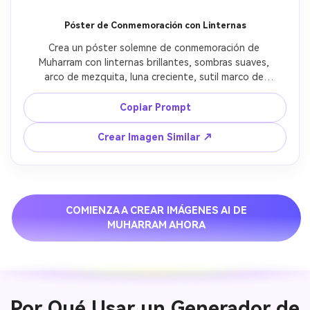
Póster de Conmemoración con Linternas
Crea un póster solemne de conmemoración de 
Muharram con linternas brillantes, sombras suaves, 
arco de mezquita, luna creciente, sutil marco de 
ornamento islámico, iluminación profunda negra y 
dorada cálida, ambiente respetuoso, gradación de 
Copiar Prompt
color premium, sin estilo de fiesta celebratoria.
Crear Imagen Similar ↗
COMIENZA A CREAR IMÁGENES AI DE
MUHARRAM AHORA
Por Qué Usar un Generador de