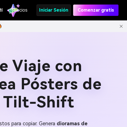
s
PI
Precios
Iniciar Sesión
Comenzar gratis
e Viaje con
ea Pósters de
Tilt-Shift
stos para copiar. Genera
dioramas de