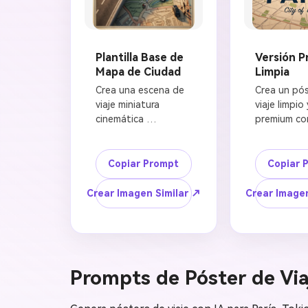
Plantilla Base de
Versión 
Mapa de Ciudad
Limpia
Crea una escena de 
Crea un pós
viaje miniatura 
viaje limpio y
cinemática 
premium co
altamente detallada 
de ciudad m
con efecto tilt-shift 
de [NOMBRE
de [NOMBRE DE 
CIUDAD], m
Copiar Prompt
Copiar 
CIUDAD], con un 
vintage imp
[NOMBRE DE 
primer plano
Crear Imagen Similar ↗
Crear Imagen
VEHÍCULO] realista 
carretera el
conduciendo por 
serpenteant
una carretera 
emergiendo 
elevada 
mapa, [NOM
serpenteante que se 
VEHÍCULO] r
Prompts de Póster de Vi
eleva naturalmente 
colocado en
desde un mapa de 
nítido, hori
ciudad estilo vintage 
2-3 monume