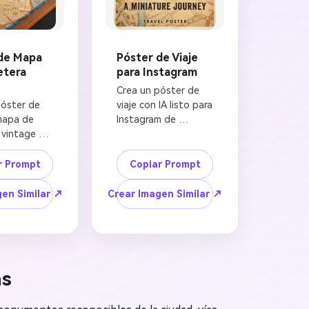
de Mapa
Póster de Viaje
etera
para Instagram
Crea un póster de 
óster de 
viaje con IA listo para 
mapa de 
Instagram de 
 vintage 
[NOMBRE DE 
MBRE DE 
CIUDAD], ciudad 
superficie 
miniatura con efecto 
r Prompt
Copiar Prompt
de papel 
tilt-shift elevándose 
on textura 
desde un mapa 
gen Similar ↗
Crear Imagen Similar ↗
ejecida, 
impreso, [NOMBRE 
tera 
DE VEHÍCULO] 
ramática 
realista en primer 
e del 
plano, carretera 
OMBRE DE 
serpenteante 
as
] 
guiando la vista 
do hacia el 
hacia el horizonte, 
 de la 
monumentos 