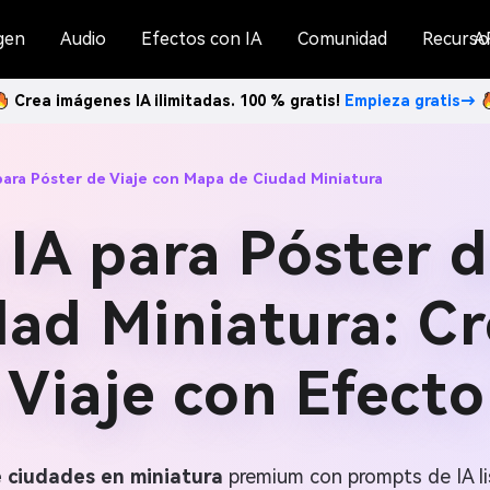
gen
Audio
Efectos con IA
Comunidad
Recurso
A
Crea imágenes IA ilimitadas. 100 % gratis!
Empieza gratis→
para Póster de Viaje con Mapa de Ciudad Miniatura
IA para Póster d
ad Miniatura: Cr
Viaje con Efecto 
e ciudades en miniatura
premium con prompts de IA li