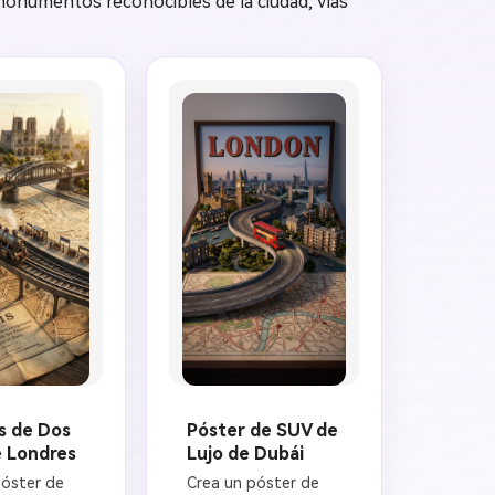
 monumentos reconocibles de la ciudad, vías
monumentos 
famosos y 
e visibles 
atmósfera local, 
do, escala 
espacio negativo 
realista, 
limpio para texto de 
título, luz solar 
as, 
cálida, fotografía de 
perficial, 
viaje cinemática, 
 de color 
texturas 
óster de 
fotorrealistas, 
mposición 
diseño de póster 
 primer 
premium para redes 
ro, aspecto 
sociales, relación de 
premium, 
aspecto cuadrada 
1:1.
1:1.
s de Dos
Póster de SUV de
e Londres
Lujo de Dubái
óster de 
Crea un póster de 