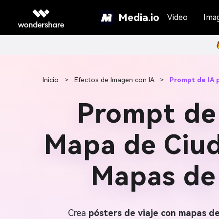
Media.io
Video
Ima
Inicio
>
Efectos de Imagen con IA
>
Prompt de IA 
Prompt de 
Mapa de Ciud
Mapas de 
Crea
pósters de viaje con mapas d