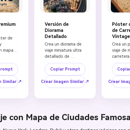
Premium
Versión de
Póster 
Diorama
de Carr
Detallado
Vintage
ter de 
 
Crea un diorama de 
Crea un p
n mapa 
viaje miniatura ultra 
viaje de 
iniatura 
detallado de 
carretera
 DE 
[NOMBRE DE 
para [NO
apa 
CIUDAD] construido 
CIUDAD], 
Prompt
Copiar Prompt
Copia
reso en 
sobre un mapa de 
de mapa 
, una 
ciudad vintage, con 
impreso c
 Similar ↗
Crear Imagen Similar ↗
Crear Ima
egante y 
una carretera 
cálida env
e 
elevada 
una carre
del 
serpenteante, 
elevada d
BRE DE 
[NOMBRE DE 
elevándos
ealista 
VEHÍCULO] realista, 
mapa, [N
aje con Mapa de Ciudades Famos
 foco 
árboles diminutos, 
VEHÍCULO
zonte y 
puentes, vías 
conducien
ntos 
fluviales, 
horizonte