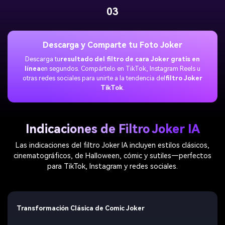
03
Descarga y Comparte tu Foto Joker
Descarga tu
resultado del filtro de cara Joker gratis en
línea
en segundos. Compártelo en TikTok, Instagram Reels u
otras redes sociales para unirte a la tendencia del
filtro Joker
TikTok
.
Indicaciones de Filtro Joker IA
Las indicaciones del filtro Joker IA incluyen estilos clásicos,
cinematográficos, de Halloween, cómic y sutiles—perfectos
para TikTok, Instagram y redes sociales.
Transformación Clásica de Comic Joker