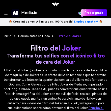
Media.io
Probar gratis
Crea imágenes IA ilimitadas. 100 % gratis!
Empieza gratis→
Inicio
>
Herramientas en Línea
>
Filtro del Joker
Filtro del Joker
Transforma tus selfies con el icónico filtro
de cara del Joker
El Filtro del Joker (también conocido como filtro de cara de Joker, filtro
de maquillaje de Joker) es un efecto de IA en tendencia que te permite
transformar tus fotos en la apariencia icónica del villano más famoso de
Gotham. Con el Generador de Filtro Joker de Media.io, impulsado
por
Google Nano Banana AI
, puedes convertir cualquier retrato en una
foto cinematográfica del Joker con maquillaje facial realista, pintura de
payaso espeluznante y un ambiente escalofriante de Halloween.
Perfecto para videos de filtro del Joker en TikTok, Instagram, o para
cualquier curioso sobre cómo obtener el filtro del Joker.
Prueba el