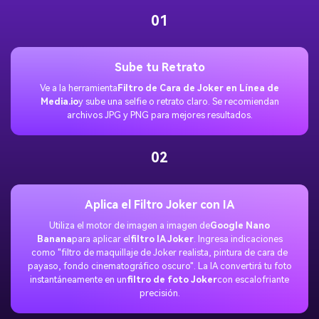
01
Sube tu Retrato
Ve a la herramienta
Filtro de Cara de Joker en Línea de
Media.io
y sube una selfie o retrato claro. Se recomiendan
archivos JPG y PNG para mejores resultados.
02
Aplica el Filtro Joker con IA
Utiliza el motor de imagen a imagen de
Google Nano
Banana
para aplicar el
filtro IA Joker
. Ingresa indicaciones
como "filtro de maquillaje de Joker realista, pintura de cara de
payaso, fondo cinematográfico oscuro". La IA convertirá tu foto
instantáneamente en un
filtro de foto Joker
con escalofriante
precisión.