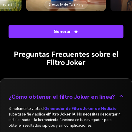
inecraft
Efecto IA de Twerking
Generar
Preguntas Frecuentes sobre el
Filtro Joker
¿Cómo obtener el filtro Joker en línea?
Simplemente visita el
Generador de Filtro Joker de Media.io
,
sube tu selfie y aplica el
filtro Joker IA
. No necesitas descargar ni
instalar nada—la herramienta funciona en tu navegador para
obtener resultados rápidos y sin complicaciones.