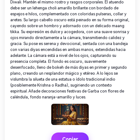
Diwali. Mantén el mismo rostro y rasgos corporales. El atuendo
debe ser un lehenga choli amarillo brillante con bordado de
espejos e hilos, complementado con coloridas pulseras, collar y
aretes. Su largo cabello oscuro está peinado en su forma original,
cayendo sobre un hombro y adornado con un delicado maang
tikka. Su expresión es dulce y acogedora, con una suave sonrisa y
ojos mirando directamente a la cámara, transmitiendo calidez y
gracia. Su pose es serena y devocional, sentada con una bandeja
con varias diyas encendidas en ambas manos, extendidas hacia
adelante. La cámara está a nivel de los ojos, capturando su
presencia completa. El fondo es oscuro, suavemente
desenfocado, lleno de bokeh de más diyas en primer y segundo
plano, creando un resplandor mágico y etéreo. A lo lejos se
vislumbra la silueta de una estatua o ídolo tradicional indio
(posiblemente Krishna o Radha), sugiriendo un contexto
espiritual. Añade decoraciones festivas de Garba con flores de
caléndula, fondo naranja-amarillo y luces.
Copiar