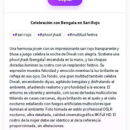
Celebración con Bengala en Sari Rojo
#sari rojo
#phool jhadi
#multitud festiva
Una hermosa joven con un impresionante sari rojo transparente y
blusa a juego celebra la noche de Diwali con alegría. Sostiene una
phool jhadi (bengala) encendida en la mano, y las chispas
doradas iluminan su rostro con un resplandor festivo. Su
expresión muestra felicidad y emoción mientras la luz brillante se
refleja en sus ojos. De fondo, una gran multitud también celebra
Diwali, encendiendo diyas, agitándo bengalas y disfrutando el
ambiente, añadiendo realismo y profundidad a la escena. El
entorno es vibrante y animado, con luces de hadas multicolores
titilando en casas cercanas, diyas brillando en el suelo y el cielo
nocturno estallando con fuegos artificiales multicolores que
iluminan el ambiente. Foto tomada en estilo profesional DSLR
nocturno, ultra detallada, calidad cinematográfica 8K Full HD. El
rostro de la mujer debe ser idéntico al de la referencia
proporcionada, sin alteraciones.