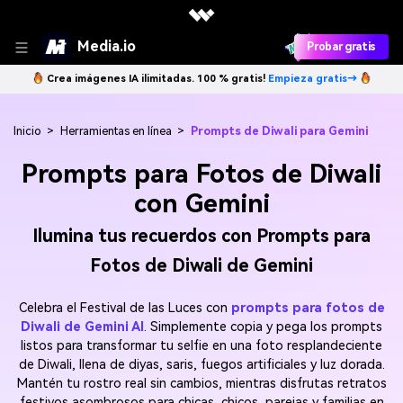
Media.io
Probar gratis
Crea imágenes IA ilimitadas. 100 % gratis!
Empieza gratis→
Inicio
>
Herramientas en línea
>
Prompts de Diwali para Gemini
Prompts para Fotos de Diwali
con Gemini
Ilumina tus recuerdos con Prompts para
Fotos de Diwali de Gemini
Celebra el Festival de las Luces con
prompts para fotos de
Diwali de Gemini AI
. Simplemente copia y pega los prompts
listos para transformar tu selfie en una foto resplandeciente
de Diwali, llena de diyas, saris, fuegos artificiales y luz dorada.
Mantén tu rostro real sin cambios, mientras disfrutas retratos
festivos asombrosos para chicas, chicos, parejas y familias en