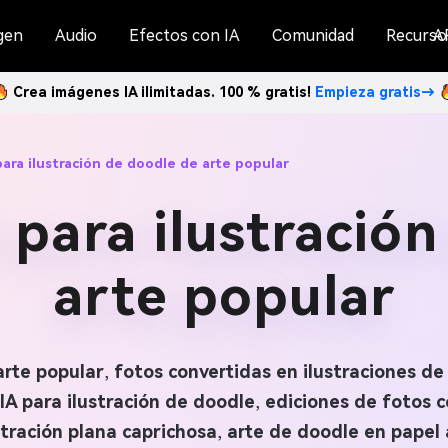
gen
Audio
Efectos con IA
Comunidad
Recurso
A
Crea imágenes IA ilimitadas. 100 % gratis!
Empieza gratis→
ara ilustración de doodle de arte popular
 para ilustración
arte popular
arte popular
,
fotos convertidas en ilustraciones de
IA para ilustración de doodle
,
ediciones de fotos c
stración plana caprichosa
,
arte de doodle en papel 