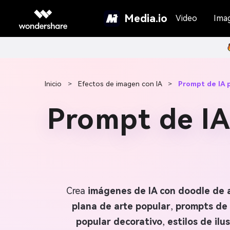
Media.io
Video
Ima
Inicio
>
Efectos de imagen con IA
>
Prompt de IA p
Prompt de IA
Crea
imágenes de IA con doodle de 
plana de arte popular
,
prompts de 
popular decorativo
,
estilos de ilu