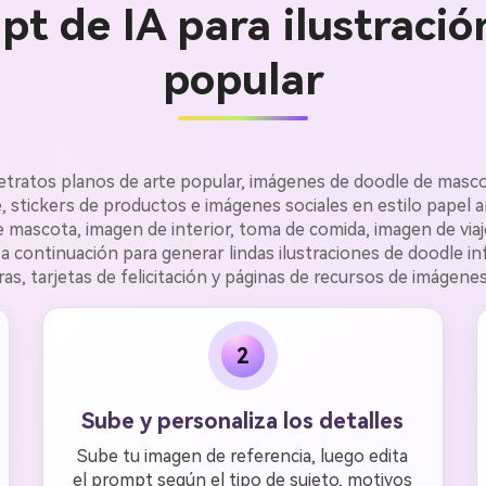
t de IA para ilustració
popular
 retratos planos de arte popular, imágenes de doodle de masco
e, stickers de productos e imágenes sociales en estilo papel 
e mascota, imagen de interior, toma de comida, imagen de via
 continuación para generar lindas ilustraciones de doodle infa
ras, tarjetas de felicitación y páginas de recursos de imágenes
2
Sube y personaliza los detalles
Sube tu imagen de referencia, luego edita
el prompt según el tipo de sujeto, motivos