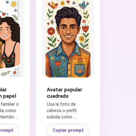
lar
Avatar popular
n papel
cuadrado
familiar o 
Usa la foto de 
da como 
cabeza o perfil 
Mantén el 
subida como 
ersonas, 
referencia. Preserva 
elativas, 
las señas de 
prompt
Copiar prompt