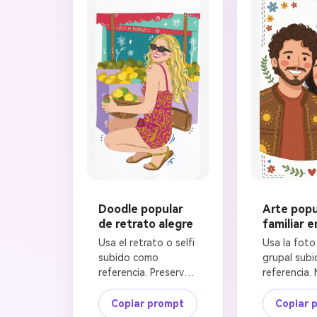
Doodle popular
Arte popu
de retrato alegre
familiar e
Usa el retrato o selfi 
Usa la foto 
subido como 
grupal subi
referencia. Preserva 
referencia. 
la pose, dirección del 
número de p
rostro, peinado, 
posiciones r
Copiar prompt
Copiar 