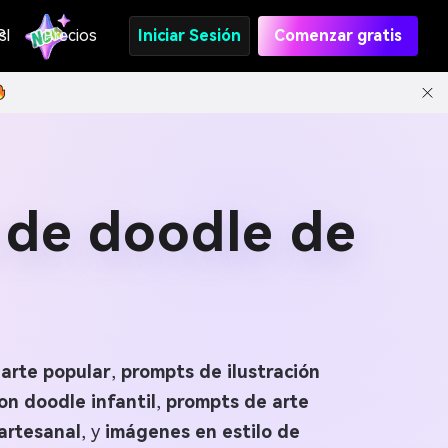
s
PI
Precios
Iniciar Sesión
Comenzar gratis
 de doodle de
 arte popular
,
prompts de ilustración
on doodle infantil
,
prompts de arte
artesanal
, y
imágenes en estilo de