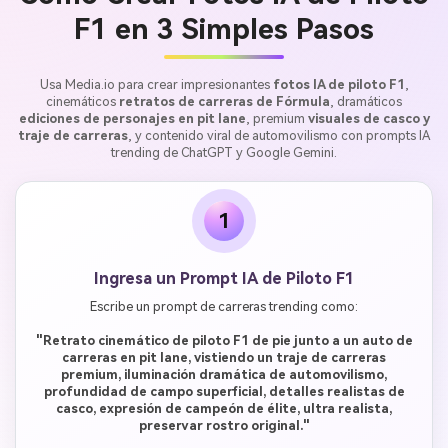
F1 en 3 Simples Pasos
Usa Media.io para crear impresionantes
fotos IA de piloto F1
,
cinemáticos
retratos de carreras de Fórmula
, dramáticos
ediciones de personajes en pit lane
, premium
visuales de casco y
traje de carreras
, y contenido viral de automovilismo con prompts IA
trending de ChatGPT y Google Gemini.
1
Ingresa un Prompt IA de Piloto F1
Escribe un prompt de carreras trending como:
"Retrato cinemático de piloto F1 de pie junto a un auto de
carreras en pit lane, vistiendo un traje de carreras
premium, iluminación dramática de automovilismo,
profundidad de campo superficial, detalles realistas de
casco, expresión de campeón de élite, ultra realista,
preservar rostro original."