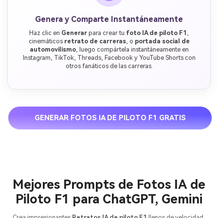
Genera y Comparte Instantáneamente
Haz clic en
Generar
para crear tu
foto IA de piloto F1
,
cinemáticos
retrato de carreras
, o
portada social de
automovilismo
, luego compártela instantáneamente en
Instagram, TikTok, Threads, Facebook y YouTube Shorts con
otros fanáticos de las carreras.
GENERAR FOTOS IA DE PILOTO F1 GRATIS
Mejores Prompts de Fotos IA de
Piloto F1 para ChatGPT, Gemini
Crea impresionantes
Retratos IA de piloto F1
llenos de velocidad,