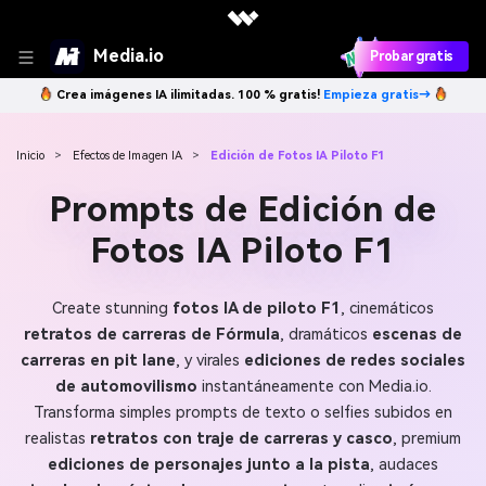
Media.io
Probar gratis
Crea imágenes IA ilimitadas. 100 % gratis!
Empieza gratis→
Inicio
>
Efectos de Imagen IA
>
Edición de Fotos IA Piloto F1
Prompts de Edición de
Fotos IA Piloto F1
Create stunning
fotos IA de piloto F1
, cinemáticos
retratos de carreras de Fórmula
, dramáticos
escenas de
carreras en pit lane
, y virales
ediciones de redes sociales
de automovilismo
instantáneamente con Media.io.
Transforma simples prompts de texto o selfies subidos en
realistas
retratos con traje de carreras y casco
, premium
ediciones de personajes junto a la pista
, audaces