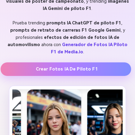
visuales de póster de campeonato
, y trending
imágenes
IA Gemini de piloto F1
.
Prueba trending
prompts IA ChatGPT de piloto F1
,
prompts de retrato de carreras F1 Google Gemini
, y
profesionales
efectos de edición de fotos IA de
automovilismo
ahora con
Generador de Fotos IA Piloto
F1 de Media.io
.
Crear Fotos IA De Piloto F1