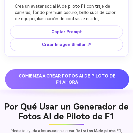
Crea un avatar social IA de piloto F1 con traje de 
carreras, fondo premium oscuro, brillo sutil de color 
de equipo, iluminación de contraste nítido, 
expresión confiada y fresca, y encuadre limpio 
compatible con móviles para fotos de perfil y 
Copiar Prompt
portadas de historias, look ultra realista de 
automovilismo, preservar rostro original.
Crear Imagen Similar ↗
COMIENZA A CREAR FOTOS AI DE PILOTO DE
F1 AHORA
Por Qué Usar un Generador de
Fotos AI de Piloto de F1
Media.io ayuda a los usuarios a crear
Retratos IA de piloto F1
,