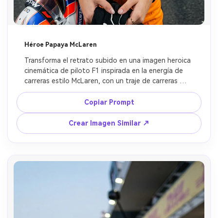
Héroe Papaya McLaren
Transforma el retrato subido en una imagen heroica 
cinemática de piloto F1 inspirada en la energía de 
carreras estilo McLaren, con un traje de carreras 
naranja papaya, detalles elegantes estilo 
patrocinador, profundidad de campo superficial 
Copiar Prompt
dramática, un auto de carreras en el fondo, 
confianza de automovilismo de élite, ultra realista, 
Crear Imagen Similar ↗
preservar rostro original.