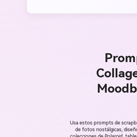
Promp
Collage
Moodbo
Usa estos prompts de scrapboo
de fotos nostálgicas, dise
colecciones de Polaroid, table