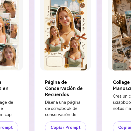
Collage
e
Página de
Manuscr
s en
Conservación de
Recuerdos
Crea un c
scrapboo
age de 
Diseña una página 
notas man
e 
de scrapbook de 
partir de 
n capas 
conservación de 
subida. Pr
la foto de 
recuerdos a partir de 
caracterís
ubida. 
la foto subida, 
Prompt
Copiar Prompt
Copia