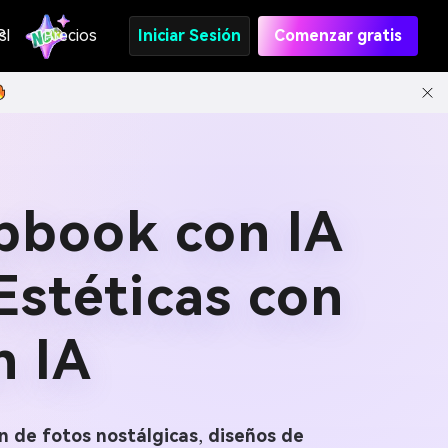
s
PI
Precios
Iniciar Sesión
Comenzar gratis
apbook con IA
Estéticas con
n IA
n de fotos nostálgicas
,
diseños de