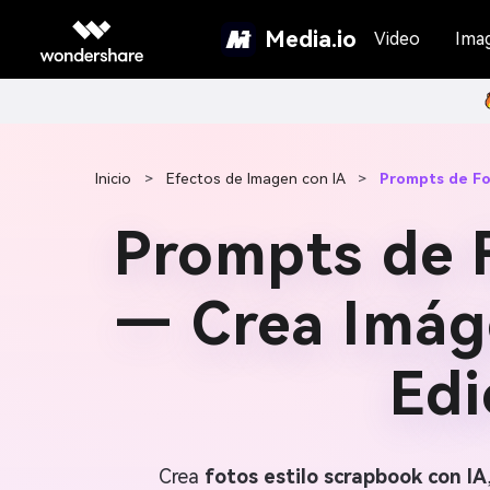
Media.io
Video
Ima
Inicio
>
Efectos de Imagen con IA
>
Prompts de Fo
Prompts de F
— Crea Imáge
Edi
Crea
fotos estilo scrapbook con IA