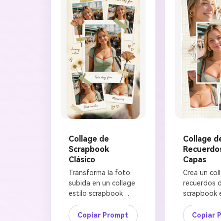
Collage de
Collage d
Scrapbook
Recuerdo
Clásico
Capas
Transforma la foto 
Crea un coll
subida en un collage 
recuerdos d
estilo scrapbook 
scrapbook e
nostálgico. Preserva 
a partir de 
la identidad facial de 
referencia s
Copiar Prompt
Copiar 