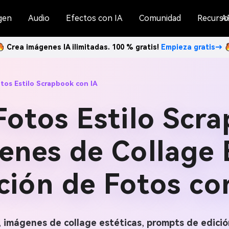
gen
Audio
Efectos con IA
Comunidad
Recurso
A
Crea imágenes IA ilimitadas. 100 % gratis!
Empieza gratis→
tos Estilo Scrapbook con IA
otos Estilo Scr
nes de Collage 
ción de Fotos co
,
imágenes de collage estéticas
,
prompts de edició