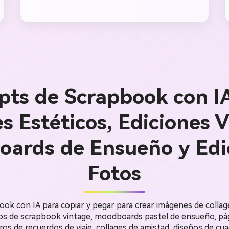
ts de Scrapbook con I
s Estéticos, Ediciones 
ards de Ensueño y Edi
Fotos
k con IA para copiar y pegar para crear imágenes de collage
ños de scrapbook vintage, moodboards pastel de ensueño, pág
ros de recuerdos de viaje, collages de amistad, diseños de cuad