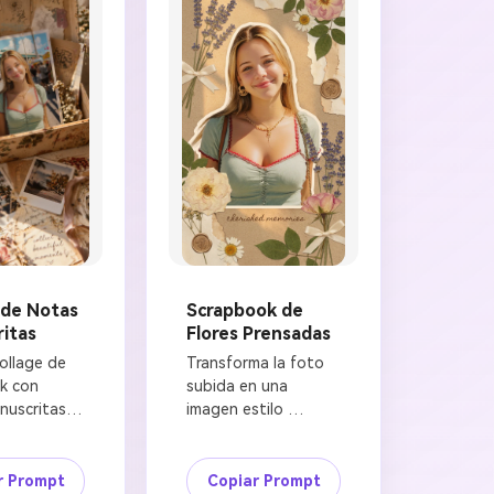
 de Notas
Scrapbook de
itas
Flores Prensadas
ollage de 
Transforma la foto 
k con 
subida en una 
uscritas a 
imagen estilo 
la foto 
scrapbook de flores 
eserva las 
prensadas. Preserva 
ticas 
el rostro de la 
r Prompt
Copiar Prompt