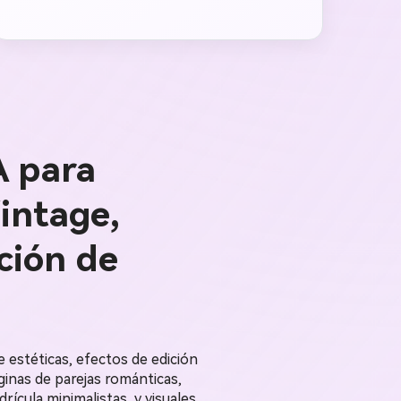
A para
Vintage,
ción de
 estéticas, efectos de edición
inas de parejas románticas,
rícula minimalistas, y visuales