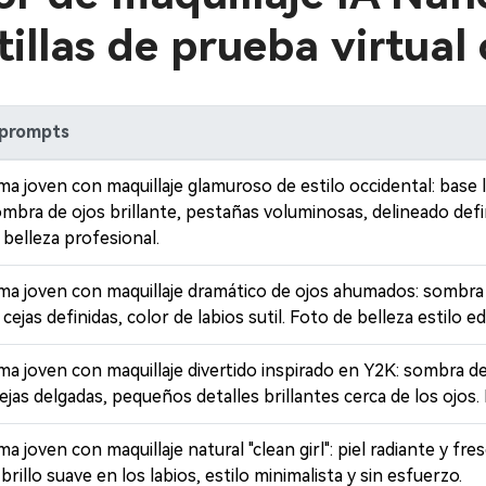
tillas de prueba virtual
 prompts
ma joven con maquillaje glamuroso de estilo occidental: base l
bra de ojos brillante, pestañas voluminosas, delineado defi
 belleza profesional.
sma joven con maquillaje dramático de ojos ahumados: sombra 
ejas definidas, color de labios sutil. Foto de belleza estilo edi
ma joven con maquillaje divertido inspirado en Y2K: sombra de 
 cejas delgadas, pequeños detalles brillantes cerca de los ojos
a joven con maquillaje natural "clean girl": piel radiante y fre
rillo suave en los labios, estilo minimalista y sin esfuerzo.