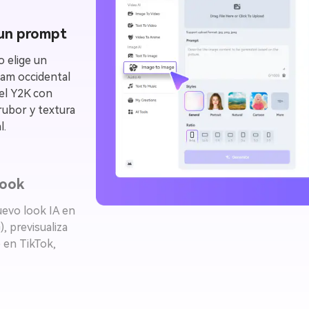
 un prompt
o elige un
lam occidental
tel Y2K con
 rubor y textura
l.
look
evo look IA en
 previsualiza
 en TikTok,