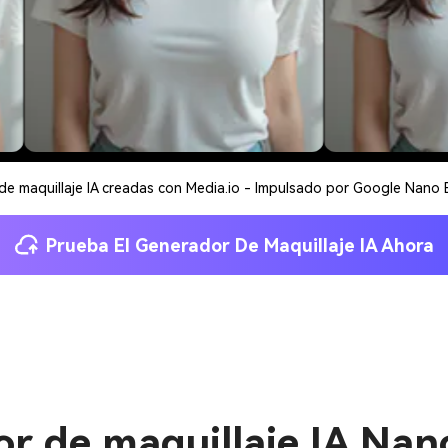
de maquillaje IA creadas con Media.io - Impulsado por Google Nano
Prueba El Generador De Maquillaje IA Ahora
r de maquillaje IA Na