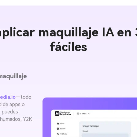
licar maquillaje IA en
fáciles
maquillaje
edia.io
—todo
d de apps o
, puedes
ahumados, Y2K