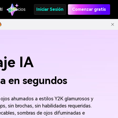
s
PI
Precios
Iniciar Sesión
Comenzar gratis
je IA
na en segundos
 ojos ahumados a estilos Y2K glamurosos y
ps, sin brochas, sin habilidades requeridas.
mpecables, sombras de ojos difuminadas e