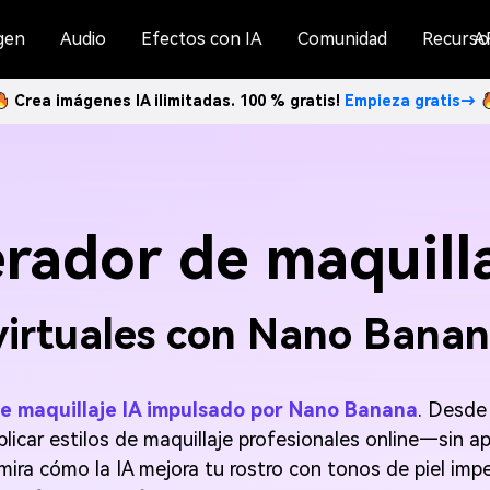
gen
Audio
Efectos con IA
Comunidad
Recurso
A
Crea imágenes IA ilimitadas. 100 % gratis!
Empieza gratis→
rador de maquilla
virtuales con Nano Bana
 maquillaje IA impulsado por Nano Banana
. Desde
plicar estilos de maquillaje profesionales online—sin ap
y mira cómo la IA mejora tu rostro con tonos de piel i