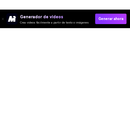
Generador de videos
Generar ahora
Crea videos fácilmente a partir de texto o imágenes
Try AI Influencer Generator Now
Media.io Online Tools Quality Rating：
4.7 (162,357 Votes)
Video IA
Imagen IA
Música IA