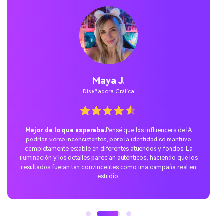
Jordan P.
Usuario ocasional
Sorpresa perfecta para TikTok.
Me uní a la tendencia de
escenas de influencers de IA con un prompt de “ropa urbana en
Tokio” y compartí el resultado en TikTok. Las reacciones fueron
increíbles—la gente adoró lo realista que se veía el fondo de la
ciudad y los detalles de la moda, y la publicación se volvió viral
rápidamente entre mis seguidores.