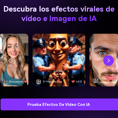
Descubra los efectos virales de
vídeo e imagen de IA
Frost
3,092
Panqueques
4,501
El Mago de Pisa
4,815
bytes
Prueba Efectos De Video Con IA