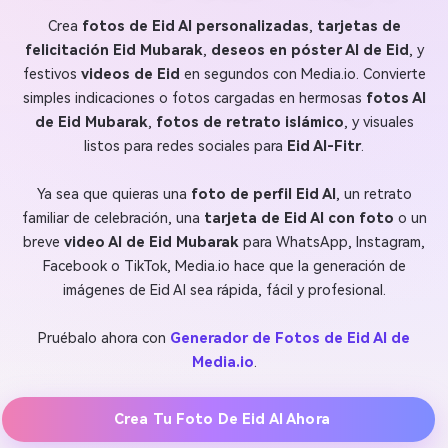
Crea
fotos de Eid AI personalizadas
,
tarjetas de
felicitación Eid Mubarak
,
deseos en póster AI de Eid
, y
festivos
videos de Eid
en segundos con Media.io. Convierte
simples indicaciones o fotos cargadas en hermosas
fotos AI
de Eid Mubarak
,
fotos de retrato islámico
, y visuales
listos para redes sociales para
Eid Al-Fitr
.
Ya sea que quieras una
foto de perfil Eid AI
, un retrato
familiar de celebración, una
tarjeta de Eid AI con foto
o un
breve
video AI de Eid Mubarak
para WhatsApp, Instagram,
Facebook o TikTok, Media.io hace que la generación de
imágenes de Eid AI sea rápida, fácil y profesional.
Pruébalo ahora con
Generador de Fotos de Eid AI de
Media.io
.
Crea Tu Foto De Eid AI Ahora