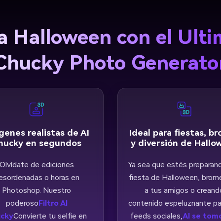
a Halloween con el Ulti
Chucky Photo Generato
genes realistas de AI
Ideal para fiestas, b
hucky en segundos
y diversión de Hallo
Olvídate de ediciones
Ya sea que estés preparan
esordenadas o horas en
fiesta de Halloween, bro
Photoshop. Nuestro
a tus amigos o creand
poderoso
Filtro AI
contenido espeluznante pa
cky
Convierte tu selfie en
feeds sociales,
AI se tom