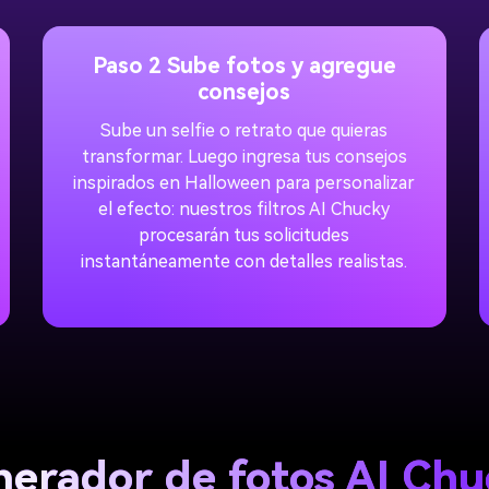
Paso 2 Sube fotos y agregue
consejos
Sube un selfie o retrato que quieras
transformar. Luego ingresa tus consejos
inspirados en Halloween para personalizar
el efecto: nuestros filtros AI Chucky
procesarán tus solicitudes
instantáneamente con detalles realistas.
erador de fotos AI Ch