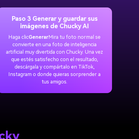
Paso 3 Generar y guardar sus
imágenes de Chucky AI
Haga clic
Generar
Mira tu foto normal se
convierte en una foto de inteligencia
artificial muy divertida con Chucky. Una vez
que estés satisfecho con el resultado,
descárgala y compártalo en TikTok,
Instagram o donde quieras sorprender a
tus amigos.
ucky