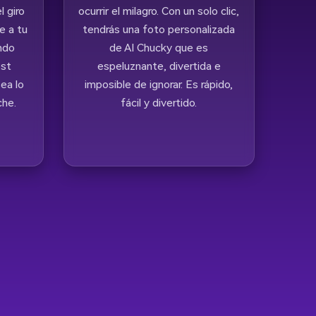
l giro
ocurrir el milagro. Con un solo clic,
e a tu
tendrás una foto personalizada
ndo
de AI Chucky que es
ost
espeluznante, divertida e
sea lo
imposible de ignorar. Es rápido,
che.
fácil y divertido.