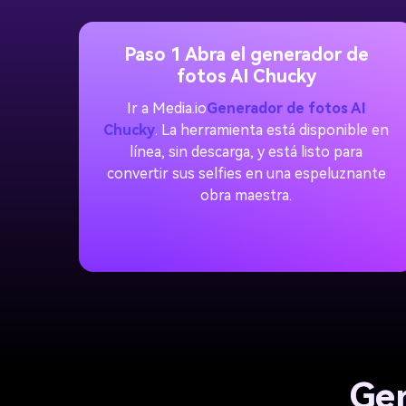
Paso 1 Abra el generador de
fotos AI Chucky
Ir a Media.io
Generador de fotos AI
Chucky
. La herramienta está disponible en
línea, sin descarga, y está listo para
convertir sus selfies en una espeluznante
obra maestra.
Gen