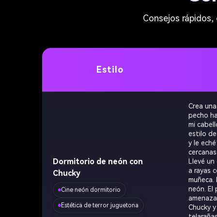
Consejos rápidos, 
Estilo
Crea una
pecho ha
mi cabell
estilo d
y le eché
cercanas
Dormitorio de neón con
Llevé un
a rayas 
Chucky
muñeca. 
neón. El
Cine neón dormitorio
amenazad
Estética de terror juguetona
Chucky y
telaraña