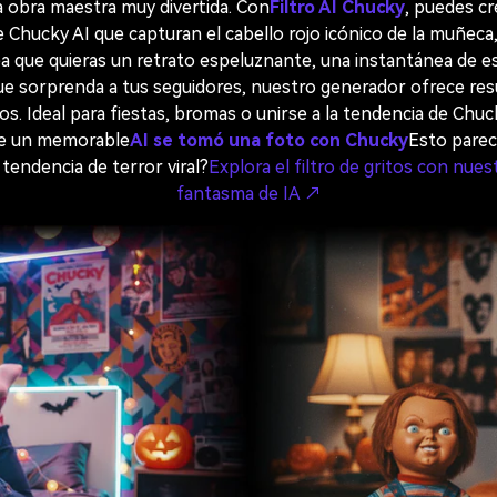
na obra maestra muy divertida. Con
Filtro AI Chucky
, puedes c
 Chucky AI que capturan el cabello rojo icónico de la muñeca, e
sea que quieras un retrato espeluznante, una instantánea de es
 que sorprenda a tus seguidores, nuestro generador ofrece re
s. Ideal para fiestas, bromas o unirse a la tendencia de Chuc
n de un memorable
AI se tomó una foto con Chucky
Esto parec
tendencia de terror viral?
Explora el filtro de gritos con nue
fantasma de IA ↗