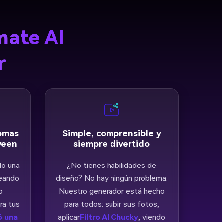
mate AI
r
romas
Simple, comprensible y
ween
siempre divertido
do una
¿No tienes habilidades de
meando
diseño? No hay ningún problema.
o
Nuestro generador está hecho
ra tus
para todos: subir sus fotos,
ó una
aplicar
Filtro AI Chucky
, viendo