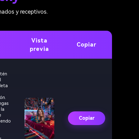
nados y receptivos.
Vista
Copiar
previa
ntén
l
leta
ón.
angas
 la
e
Copiar
riendo
s