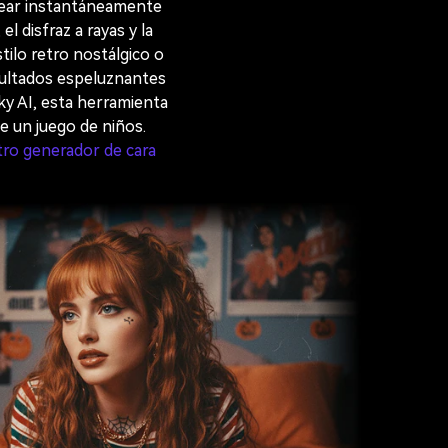
rear instantáneamente
l disfraz a rayas y la
tilo retro nostálgico o
sultados espeluznantes
ky AI, esta herramienta
e un juego de niños.
stro generador de cara