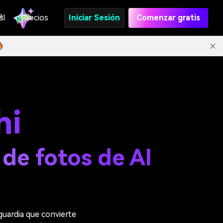
s
PI
Precios
Iniciar Sesión
Comenzar gratis
hi
 de fotos de AI
guardia que convierte