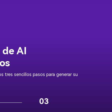
 de AI
sos
 tres sencillos pasos para generar su
03