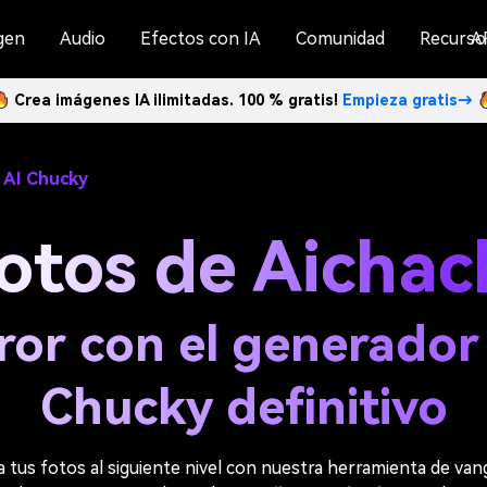
gen
Audio
Efectos con IA
Comunidad
Recurso
A
Crea imágenes IA ilimitadas. 100 % gratis!
Empieza gratis→
 AI Chucky
otos de Aichac
ror con el generador
Chucky definitivo
a tus fotos al siguiente nivel con nuestra herramienta de van