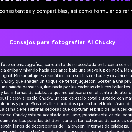
consistentes y compartibles, así como formularios refi
Consejos para fotografiar AI Chucky
 foto cinematográfica, surrealista de mí acostada en la cama con el
cia arriba y mirando hacia adelante bajo una suave luz de neón. Ma
o igual. Mi maquillaje es dramático, con sutiles costuras y cicatrices a
e Chucky que añaden un toque de terror juguetón. Sostenía una piru
 una mirada pensativa, iluminada por las cadenas de luces brillantes
 y las linternas de calabaza que me colocaron en el centro de atenci
 outfit sexy al estilo Chucky, un top de estilo total ajustado con m
coloridas y pequeños detalles bordados que imitan el look clásico de
La cama tiene sábanas sedosas que capturan el brillo de las luces d
 propio Chucky estaba acostado a mi lado, parcialmente visible, son
amente. Las paredes del dormitorio están cubiertas de carteles de
 están llenos de decoraciones de Halloween: linternas de calabaza,
s, murciélagos, extrañas cadenas de luces y accesorios vintage de lo