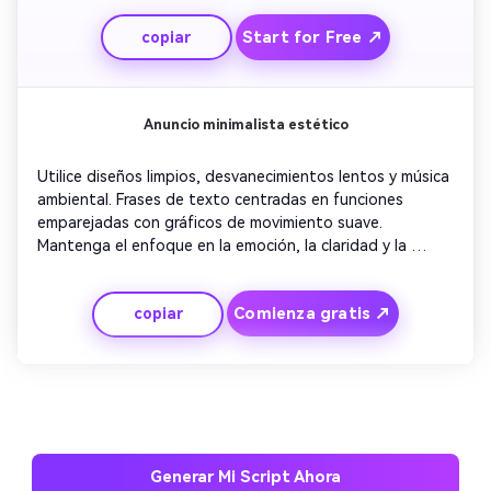
optimista. Concluye con una animación de logotipo 
Start for Free ↗
copiar
segura que deja una impresión duradera.
Anuncio minimalista estético
Utilice diseños limpios, desvanecimientos lentos y música 
ambiental. Frases de texto centradas en funciones 
emparejadas con gráficos de movimiento suave. 
Mantenga el enfoque en la emoción, la claridad y la 
narración basada en la tipografía. Incluye imágenes 
sutiles de la vida real para fundamentar el mensaje. 
Comienza gratis ↗
copiar
Termina con tu llamada a la acción apareciendo con un 
desvanecimiento perfecto para fomentar los clics.
Generar Mi Script Ahora