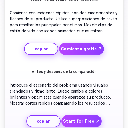
Comience con imágenes rápidas, sonidos emocionantes y 
flashes de su producto. Utilice superposiciones de texto 
para resaltar los principales beneficios. Mezcle clips de 
estilo de vida con iconos animados que muestran 
resultados reales. Agrega música de fondo llena de 
suspenso que conduce a la revelación final. Concluya con 
Comienza gratis ↗
copiar
una declaración audaz y su CTA para hacer un pedido 
anticipado o obtener más información hoy.
Antes y después de la comparación
Introduce el escenario del problema usando visuales 
silenciados y ritmo lento. Luego cambie a colores 
brillantes y optimistas cuando aparezca su producto. 
Mostrar cortes rápidos comparando los resultados 
antiguos con los nuevos. Utilice el texto emergente para 
enfatizar el tiempo ahorrado, el crecimiento o la mejora. 
Start for Free ↗
copiar
Terminar con una breve cita de testimonio y una fuerte 
visualización de CTA.