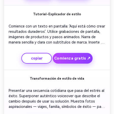
Tutorial-Explicador de estilo
Comience con un texto en pantalla: 'Aquí está cómo crear 
resultados duraderos'. Utilice grabaciones de pantalla, 
imágenes de productos y pasos animados. Narra de 
manera sencilla y clara con subtítulos de marca. Inserte 
invocaciones sutiles a la credibilidad y la prueba. Envuelve 
con imágenes motivadoras y una línea directa 'Pruébalo 
Comienza gratis ↗
copiar
ahora' en la pantalla.
Transformación de estilo de vida
Presentar una secuencia cotidiana que pasa del estrés al 
éxito. Superponer auténtico voiceover que describe el 
cambio después de usar su solución. Muestra fotos 
aspiracionales — viajes, familia, símbolos de éxito — para 
evocar emoción. Mantenga el movimiento suave y 