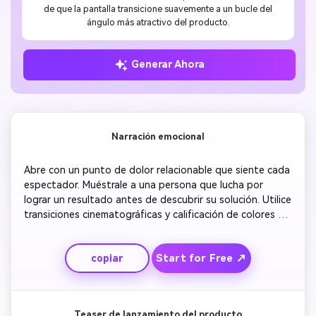
de que la pantalla transicione suavemente a un bucle del
ángulo más atractivo del producto.
Generar Ahora
Narración emocional
Abre con un punto de dolor relacionable que siente cada 
espectador. Muéstrale a una persona que lucha por 
lograr un resultado antes de descubrir su solución. Utilice 
transiciones cinematográficas y calificación de colores 
cálidos para crear empatía. Incluye citas, textos 
destacados y música optimista a medida que se 
Start for Free ↗
copiar
desarrolla la transformación. Terminar con un eslogan 
atrevido y logotipo revelado, estableciendo autoridad y 
confianza en su marca.
Teaser de lanzamiento del producto