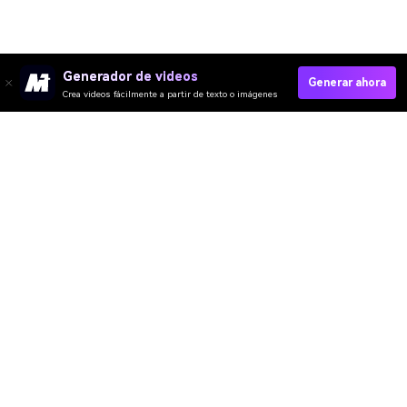
Generador de videos
Generar ahora
Crea videos fácilmente a partir de texto o imágenes
Crear Carta De Ventas En Vídeo Rápido
Media.io Online Tools Quality Rating：
4.7 (162,357 Votes)
Video IA
Imagen IA
Música IA