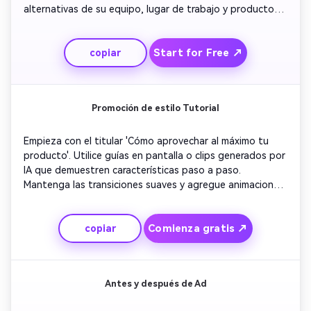
alternativas de su equipo, lugar de trabajo y productos 
destacados. Utilice música de fondo inspiradora para 
crear un sentido de confianza. Concluya con un mensaje 
Start for Free ↗
copiar
sincero y una CTA de marca que fomente la participación 
o las inscripciones. Manténgalo emocional, honesto y 
memorable.
Promoción de estilo Tutorial
Empieza con el titular 'Cómo aprovechar al máximo tu 
producto'. Utilice guías en pantalla o clips generados por 
IA que demuestren características paso a paso. 
Mantenga las transiciones suaves y agregue animaciones 
de subtítulos simples para resaltar los puntos clave. 
Incluye pistas de fondo optimistas para motivación. 
Comienza gratis ↗
copiar
Concluye con una diapositiva resumida y un CTA como 
'Empieza hoy'. Haz que sea informativo pero visualmente 
vibrante.
Antes y después de Ad