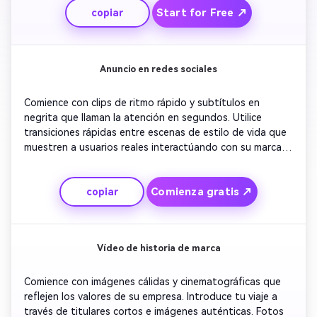
Start for Free ↗
copiar
y asintiendo con la cabeza de aprobación. Terminar con 
un logo revelado y un breve CTA invitando a los 
espectadores a aprender más o comprar ahora.
Anuncio en redes sociales
Comience con clips de ritmo rápido y subtítulos en 
negrita que llaman la atención en segundos. Utilice 
transiciones rápidas entre escenas de estilo de vida que 
muestren a usuarios reales interactúando con su marca. 
Agregue ediciones de estilo viral con emojis, pegatinas y 
zooms de movimiento. Terminar superponiendo su oferta 
Comienza gratis ↗
copiar
o un mensaje de descuento. Mantenga el flujo rítmico 
para adaptarse a plataformas como Instagram Reels o 
TikTok donde la retención es clave.
Vídeo de historia de marca
Comience con imágenes cálidas y cinematográficas que 
reflejen los valores de su empresa. Introduce tu viaje a 
través de titulares cortos e imágenes auténticas. Fotos 