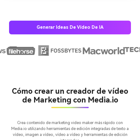
promociones de moda.
Generar Ideas De Vídeo De IA
Crea imágenes IA
ilimitadas. 100 %
gratis!
Cómo crear un creador de vídeo
Empieza Gratis→
de Marketing con Media.io
Crea contenido de marketing video maker más rápido con
Media.io utilizando herramientas de edición integradas de texto a
vídeo, imagen a vídeo, vídeo a vídeo y herramientas de edición