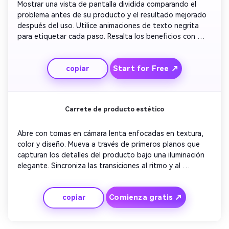
Mostrar una vista de pantalla dividida comparando el 
problema antes de su producto y el resultado mejorado 
después del uso. Utilice animaciones de texto negrita 
para etiquetar cada paso. Resalta los beneficios con 
gráficos de movimiento claros o iconos. Incorporar 
contraste de color para hacer la transformación llamativa. 
Start for Free ↗
copiar
Termina con un eslogan seguro y un elegante movimiento 
del logotipo para reforzar el reconocimiento de la marca. 
Mantenga el tono optimista y premium.
Carrete de producto estético
Abre con tomas en cámara lenta enfocadas en textura, 
color y diseño. Mueva a través de primeros planos que 
capturan los detalles del producto bajo una iluminación 
elegante. Sincroniza las transiciones al ritmo y al 
movimiento de la cámara para una sensación de lujo. 
Agregue superposiciones mínimas de texto para 
Comienza gratis ↗
copiar
enfatizar los rasgos clave. Terminar con una breve 
llamada a la acción en fuente serif sobre un fondo 
neutro. Adecuado para branding de alta gama o 