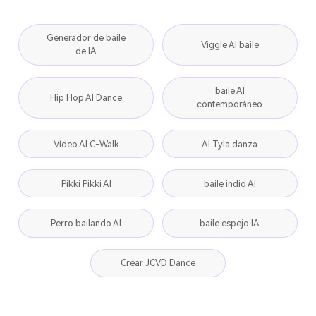
Generador de baile
Viggle AI baile
de IA
baile AI
Hip Hop AI Dance
contemporáneo
Vídeo AI C-Walk
AI Tyla danza
Pikki Pikki AI
baile indio AI
Perro bailando AI
baile espejo IA
Crear JCVD Dance