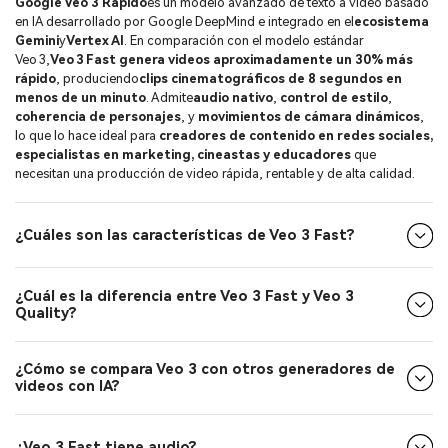
Google Veo 3 Rápido
es un modelo avanzado de texto a video basado
en IA desarrollado por Google DeepMind e integrado en el
ecosistema
Gemini
y
Vertex AI
. En comparación con el modelo estándar
Veo 3,
Veo 3 Fast genera videos aproximadamente un 30% más
rápido
, produciendo
clips cinematográficos de 8 segundos en
menos de un minuto
. Admite
audio nativo
,
control de estilo
,
coherencia de personajes
, y
movimientos de cámara dinámicos
,
lo que lo hace ideal para
creadores de contenido en redes sociales,
especialistas en marketing, cineastas y educadores
que
necesitan una producción de video rápida, rentable y de alta calidad.
¿Cuáles son las características de Veo 3 Fast?
¿Cuál es la diferencia entre Veo 3 Fast y Veo 3
Quality?
¿Cómo se compara Veo 3 con otros generadores de
videos con IA?
¿Veo 3 Fast tiene audio?