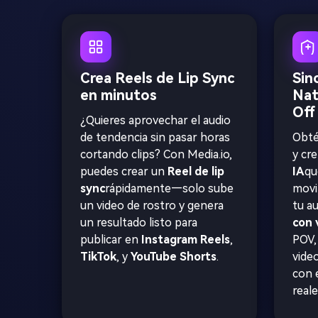
Crea Reels de Lip Sync
Sin
en minutos
Nat
Off
¿Quieres aprovechar el audio
de tendencia sin pasar horas
Obté
cortando clips? Con Media.io,
y cre
puedes crear un
Reel de lip
IA
qu
sync
rápidamente—solo sube
movi
un video de rostro y genera
tu a
un resultado listo para
con 
publicar en
Instagram Reels
,
POV,
TikTok
, y
YouTube Shorts
.
video
con 
reale