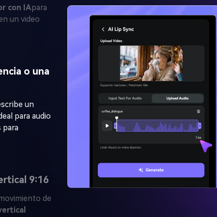
r con IA
para
 en un video
encia o una
escribe un
deal para audio
s para
Crea imá
ilimitada
rtical 9:16
gratis!
l movimiento de
vertical