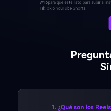
9:16
para que esté listo para subir a In
TikTok o YouTube Shorts.
Pregunta
Si
1. ¿Qué son los Reels