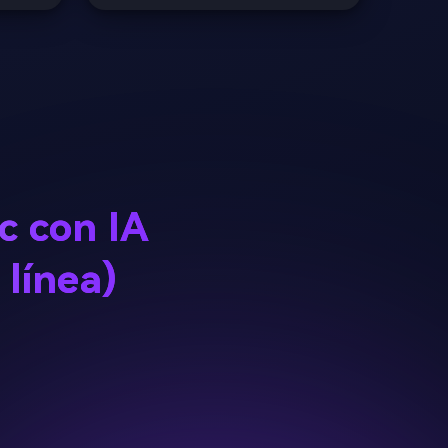
c con IA
 línea)