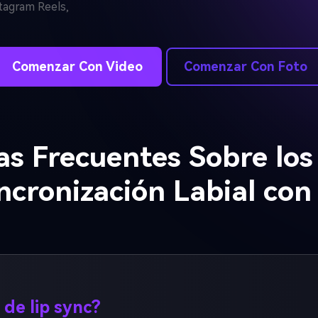
stagram Reels,
Empieza Gratis→
Comenzar Con Video
Comenzar Con Foto
s Frecuentes Sobre los
ncronización Labial con
 de lip sync?