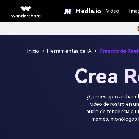
Media.io
Video
Ima
Inicio
>
Herramientas de IA
>
Creador de Reels
Crea R
¿Quieres aprovechar el 
video de rostro en un
audio de tendencia o un
memes, monólogos POV