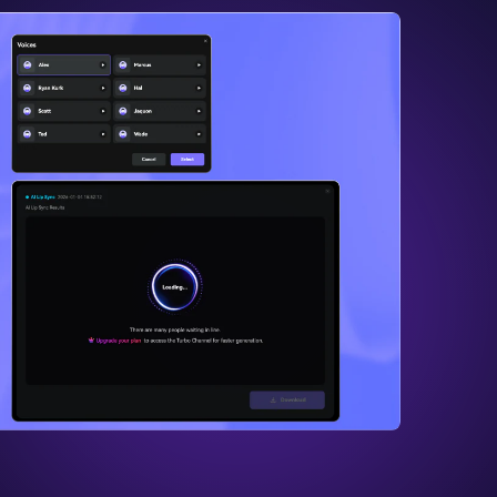
genes IA
s. 100 %