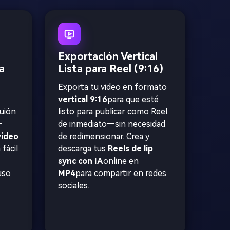
Exportación Vertical
a
Lista para Reel (9:16)
Exporta tu video en formato
vertical 9:16
para que esté
guión
listo para publicar como Reel
—
de inmediato—sin necesidad
video
de redimensionar. Crea y
fácil
descarga tus
Reels de lip
sync con IA
online en
uso
MP4
para compartir en redes
sociales.