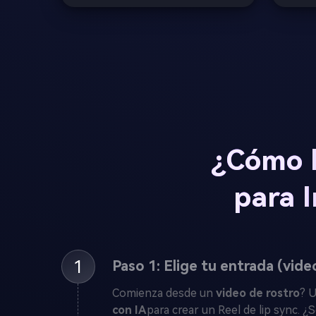
¿Cómo h
para I
1
Paso 1: Elige tu entrada (vide
Comienza desde un
video de rostro
? U
con IA
para crear un Reel de lip sync. ¿