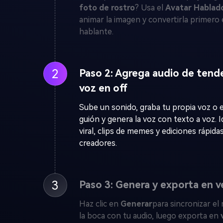
foto de rostro
? Usa el
Avatar Hablado
animar la imagen y convertirla primero
hablante.
2
Paso 2: Agrega audio de tend
voz en off
Sube un sonido, graba tu propia voz o 
guión y genera la voz con texto a voz. I
viral, clips de memes y ediciones rápida
creadores.
3
Paso 3: Genera y exporta en ve
Haz clic en
Generar
para sincronizar e
la boca con tu audio, luego exporta en