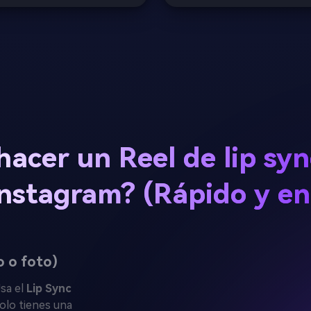
acer un Reel de lip syn
nstagram? (Rápido y en
o o foto)
sa el
Lip Sync
Solo tienes una