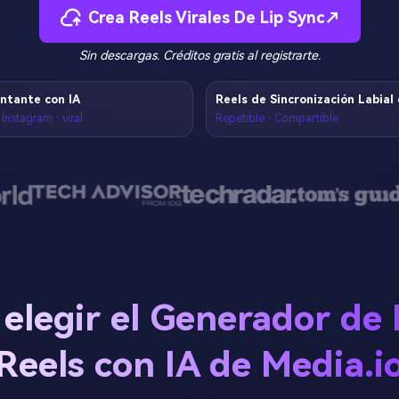
Crea Reels Virales De Lip Sync↗
Sin descargas. Créditos gratis al registrarte.
ntante con IA
Reels de Sincronización Labial 
Instagram · viral
Repetible · Compartible
 elegir el Generador de 
Reels con IA de Media.i