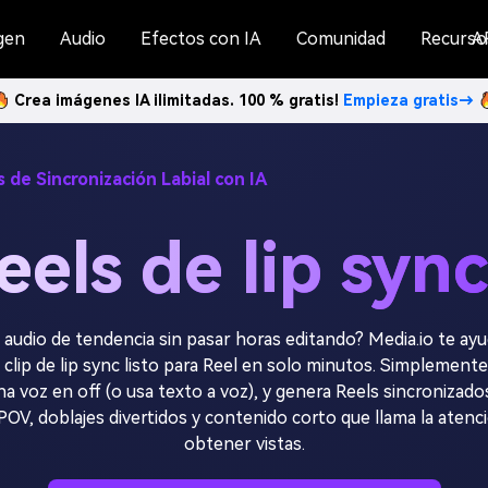
gen
Audio
Efectos con IA
Comunidad
Recurso
A
Crea imágenes IA ilimitadas. 100 % gratis!
Empieza gratis→
 de Sincronización Labial con IA
eels de lip sync
audio de tendencia sin pasar horas editando? Media.io te ayu
 clip de lip sync listo para Reel en solo minutos. Simplemente
a voz en off (o usa texto a voz), y genera Reels sincronizad
, doblajes divertidos y contenido corto que llama la atenc
obtener vistas.