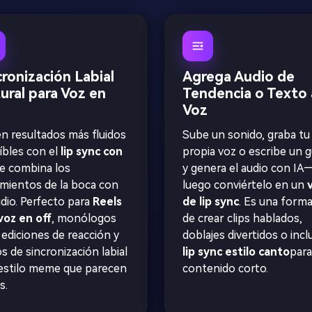
cronización Labial
Agrega Audio de
ural para Voz en
Tendencia o Texto 
Voz
n resultados más fluidos
Sube un sonido, graba tu
íbles con el
lip sync con
propia voz o escribe un 
e combina los
y genera el audio con IA
mientos de la boca con
luego conviértelo en un
udio. Perfecto para
Reels
de lip sync
. Es una forma 
voz en off
, monólogos
de crear clips hablados,
 ediciones de reacción y
doblajes divertidos o incl
s de sincronización labial
lip sync estilo canto
para
estilo meme que parecen
contenido corto.
s.