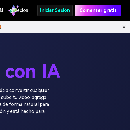
s
PI
Precios
Iniciar Sesión
Comenzar gratis
 con IA
da a convertir cualquier
 sube tu video, agrega
os de forma natural para
ión y está hecho para