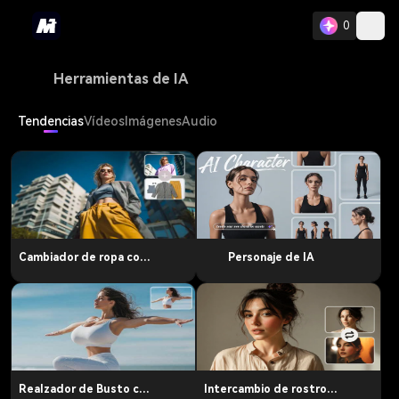
0
Herramientas de IA
Tendencias
Vídeos
Imágenes
Audio
Cambiador de ropa con IA
Personaje de IA
Realzador de Busto con IA
Intercambio de rostros con IA