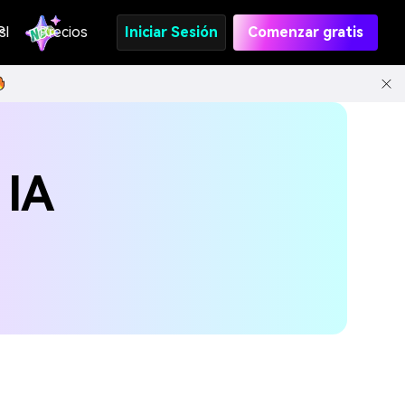
s
PI
Precios
Iniciar Sesión
Comenzar gratis
 IA