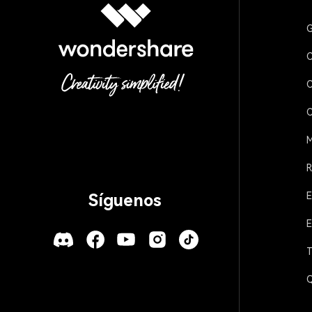
G
C
C
C
M
R
E
Síguenos
E
T
Q