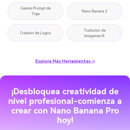
Gemini Prompt de
Nano Banana 2
Traje
Traductor de
Creador de Logos
Imágenes IA
Explora Más Herramientas ››
¡Desbloquea creatividad de
nivel profesional-comienza a
crear con Nano Banana Pro
hoy!