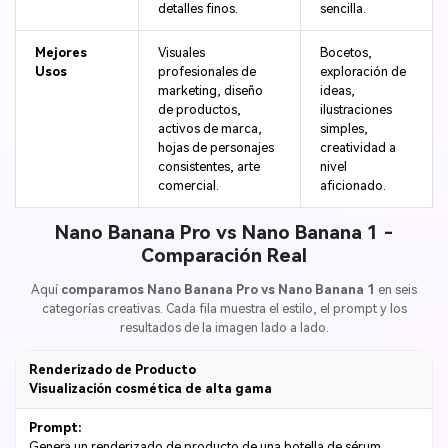
detalles finos.
sencilla.
Mejores
Visuales
Bocetos,
Usos
profesionales de
exploración de
marketing, diseño
ideas,
de productos,
ilustraciones
activos de marca,
simples,
hojas de personajes
creatividad a
consistentes, arte
nivel
comercial.
aficionado.
Nano Banana Pro vs Nano Banana 1 -
Comparación Real
Aquí
comparamos Nano Banana Pro vs Nano Banana 1
en seis
categorías creativas. Cada fila muestra el estilo, el prompt y los
resultados de la imagen lado a lado.
Renderizado de Producto
Visualización cosmética de alta gama
Prompt:
Genera un renderizado de producto de una botella de sérum