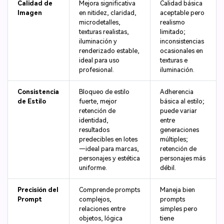
Calidad de
Mejora significativa
Calidad básica
Imagen
en nitidez, claridad,
aceptable pero
microdetalles,
realismo
texturas realistas,
limitado;
iluminación y
inconsistencias
renderizado estable,
ocasionales en
ideal para uso
texturas e
profesional.
iluminación.
Consistencia
Bloqueo de estilo
Adherencia
de Estilo
fuerte, mejor
básica al estilo;
retención de
puede variar
identidad,
entre
resultados
generaciones
predecibles en lotes
múltiples;
—ideal para marcas,
retención de
personajes y estética
personajes más
uniforme.
débil.
Precisión del
Comprende prompts
Maneja bien
Prompt
complejos,
prompts
relaciones entre
simples pero
objetos, lógica
tiene