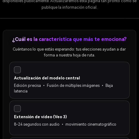
disponibles públicamente. Actualizaremos esta página tan pronto como se
Actualización del modelo central
Revela
publique la información oficial.
Edición precisa, fusión de múltiples imágenes y
Edición más clara, proceso
consistencia de secuencias largas: aumenta la precisión y
u
más rápido
la creatividad con 2.5 Flash + 15% de velocidad y el
✕
✕
Modelo de núcleo
Ví
1
liderazgo LMSYS.
¿Cuál es la característica que más te emociona?
Únete a la lista blanca
Cuéntanos lo que estás esperando: tus elecciones ayudan a dar
forma a nuestra hoja de ruta.
Actualización del modelo central
Edición precisa • Fusión de múltiples imágenes • Baja
latencia
Extensión de vídeo (Veo 3)
8-24 segundos con audio • movimiento cinematográfico