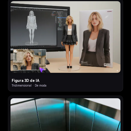
7
Figura 3D de IA
Tridimensional · De moda
3