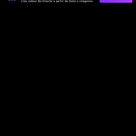
Crea videos fácilmente a partir de texto o imágenes
Media.io Online Tools Quality Rating：
4.7 (162,357 Votes)
Video IA
Imagen IA
Música IA
Plantillas y Filtros
Quitar Marca IA