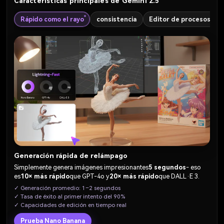
Características principales de Gemini 2.5
Rápido como el rayo
consistencia
Editor de procesos
Generación rápida de relámpago
Simplemente genera imágenes impresionantes
5 segundos
- eso
es
10× más rápido
que GPT-4o y
20× más rápido
que DALL·E 3.
✓ Generación promedio: 1–2 segundos
✓ Tasa de éxito al primer intento del 90%
✓ Capacidades de edición en tiempo real
Prueba Nano Banana