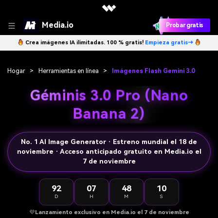
Media.io
Probar gratis
Crea imágenes IA ilimitadas. 100 % gratis!
Empieza gratis→
Hogar
>
Herramientas en línea
>
Imágenes Flash Gemini 3.0
Géminis 3.0 Pro (Nano
Banana 2)
No. 1 AI Image Generator · Estreno mundial el 18 de
noviembre · Acceso anticipado gratuito en Media.io el
7 de noviembre
92
07
48
07
D
H
M
S
💜
Lanzamiento exclusivo en Media.io el 7 de noviembre