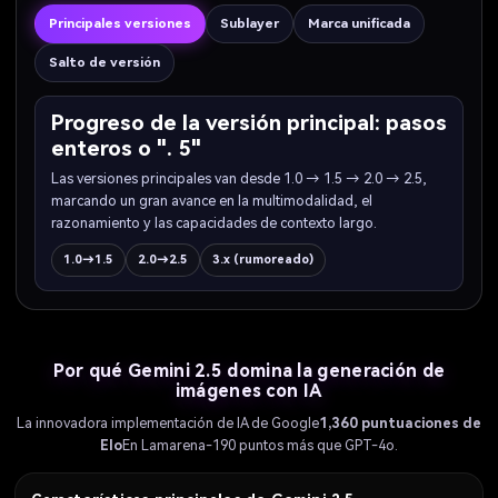
Principales versiones
Sublayer
Marca unificada
Salto de versión
Progreso de la versión principal: pasos
enteros o ". 5"
Las versiones principales van desde 1.0 → 1.5 → 2.0 → 2.5,
marcando un gran avance en la multimodalidad, el
razonamiento y las capacidades de contexto largo.
1.0→1.5
2.0→2.5
3.x (rumoreado)
Por qué Gemini 2.5 domina la generación de
imágenes con IA
La innovadora implementación de IA de Google
1,360 puntuaciones de
Elo
En Lamarena-190 puntos más que GPT-4o.