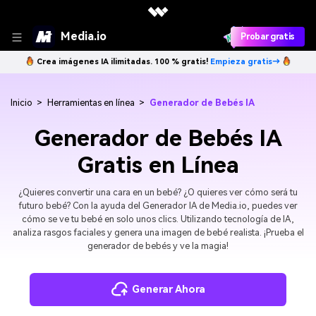
Media.io
Probar gratis
Crea imágenes IA ilimitadas. 100 % gratis!
Empieza gratis→
Inicio
>
Herramientas en línea
>
Generador de Bebés IA
Generador de Bebés IA
Gratis en Línea
¿Quieres convertir una cara en un bebé? ¿O quieres ver cómo será tu
futuro bebé? Con la ayuda del Generador IA de Media.io, puedes ver
cómo se ve tu bebé en solo unos clics. Utilizando tecnología de IA,
analiza rasgos faciales y genera una imagen de bebé realista. ¡Prueba el
generador de bebés y ve la magia!
Generar Ahora