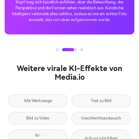
Selfie-Trend mit Nano-Bananen-Tipps ausprobiert und auf TikTok
geteilt. Die Resonanz war atemberaubend-die Leute lieben die
stilvolle Top-Down-Atmosphäre und der Beitrag ging schnell viral.
Weitere virale KI-Effekte von
Media.io
Alle Werkzeuge
Text zu Bild
Bild zu Video
Geschlechtsaustausch
KI-
AI Rose gibt Effekt