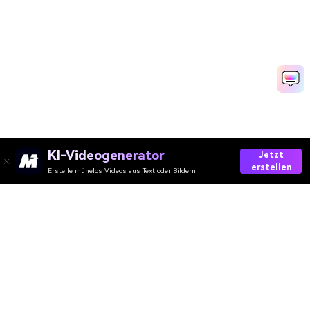
KI-Videogenerator
Jetzt
erstellen
Erstelle mühelos Videos aus Text oder Bildern
Create Your Overhead Selfie
Media.io Online Tools Quality Rating：
4.7 (162,357 Votes)