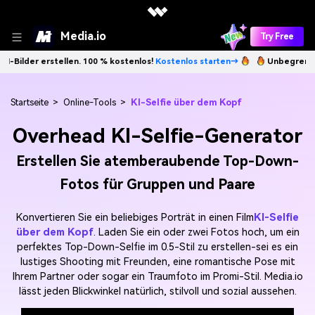
Media.io
Try Free
llen. 100 % kostenlos!
Kostenlos starten→
Unbegrenzt KI-Bilder erste
Startseite
>
Online-Tools
>
KI-Selfie über dem Kopf
Overhead KI-Selfie-Generator
Erstellen Sie atemberaubende Top-Down-
Fotos für Gruppen und Paare
Konvertieren Sie ein beliebiges Porträt in einen Film
KI-Selfie
über dem Kopf
. Laden Sie ein oder zwei Fotos hoch, um ein
perfektes Top-Down-Selfie im 0.5-Stil zu erstellen-sei es ein
lustiges Shooting mit Freunden, eine romantische Pose mit
Ihrem Partner oder sogar ein Traumfoto im Promi-Stil. Media.io
lässt jeden Blickwinkel natürlich, stilvoll und sozial aussehen.