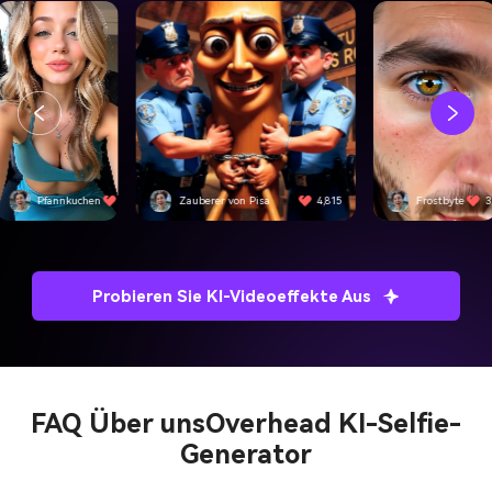
auberer von Pisa
4,815
Frostbyte
3,092
SwiftEdge
Probieren Sie KI-Videoeffekte Aus
FAQ Über uns
Overhead KI-Selfie-
Generator